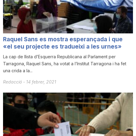
i
u
Raquel Sans es mostra esperançada i que
t
«el seu projecte es tradueixi a les urnes»
La cap de llista d’Esquerra Republicana al Parlament per
Tarragona, Raquel Sans, ha votat a l’Institut Tarragona i ha fet
a
una crida a la...
Redacció
-
14 febrer, 2021
t
d
e