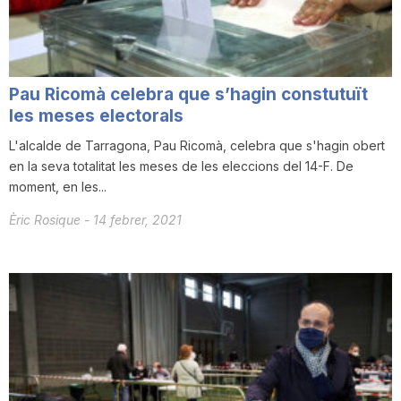
T
a
Pau Ricomà celebra que s’hagin constutuït
les meses electorals
r
L'alcalde de Tarragona, Pau Ricomà, celebra que s'hagin obert
en la seva totalitat les meses de les eleccions del 14-F. De
moment, en les...
r
Èric Rosique
-
14 febrer, 2021
a
g
o