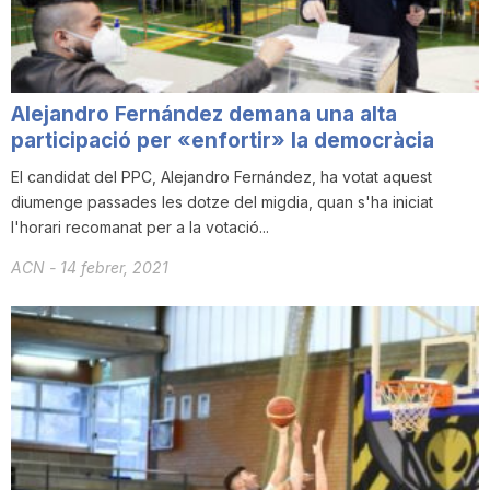
n
a
Alejandro Fernández demana una alta
participació per «enfortir» la democràcia
El candidat del PPC, Alejandro Fernández, ha votat aquest
diumenge passades les dotze del migdia, quan s'ha iniciat
l'horari recomanat per a la votació...
ACN
-
14 febrer, 2021