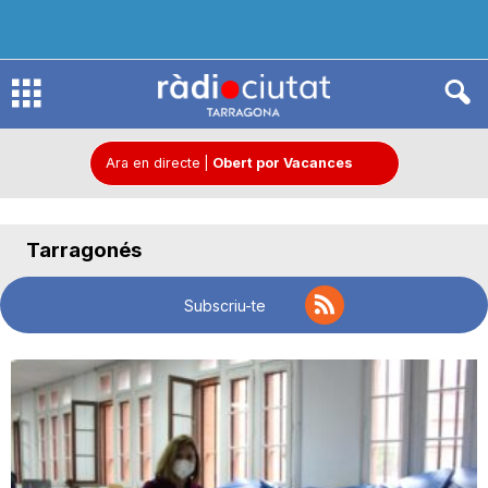
R
à
Ara en directe
|
Obert por Vacances
d
Tarragonés
i
Subscriu-te
o
C