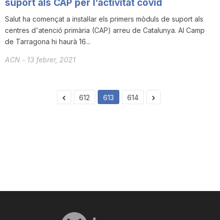
suport als CAP per l’activitat covid
Salut ha començat a instal·lar els primers mòduls de suport als
centres d'atenció primària (CAP) arreu de Catalunya. Al Camp
de Tarragona hi haurà 16...
ACN
-
13 febrer, 2021
612
613
614