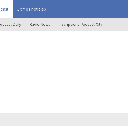
cast
Últimes notícies
odcast Daily
Radio News
Inscripcions Podcast City