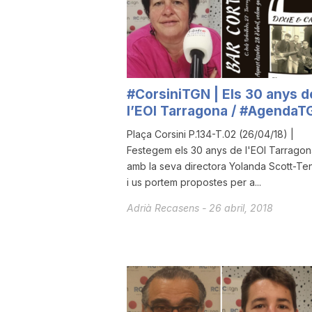
a
r
#CorsiniTGN | Els 30 anys d
l’EOI Tarragona / #AgendaT
r
Plaça Corsini P.134-T.02 (26/04/18) |
Festegem els 30 anys de l'EOI Tarragon
a
amb la seva directora Yolanda Scott-Te
i us portem propostes per a...
g
Adrià Recasens
-
26 abril, 2018
o
n