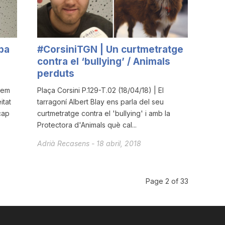
pa
#CorsiniTGN | Un curtmetratge
contra el ‘bullying’ / Animals
perduts
lem
Plaça Corsini P.129-T.02 (18/04/18) | El
itat
tarragoní Albert Blay ens parla del seu
cap
curtmetratge contra el 'bullying' i amb la
Protectora d'Animals què cal...
Adrià Recasens
-
18 abril, 2018
Page 2 of 33