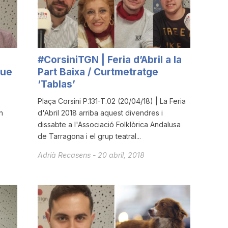
#CorsiniTGN | Feria d’Abril a la
que
Part Baixa / Curtmetratge
‘Tablas’
Plaça Corsini P.131-T.02 (20/04/18) | La Feria
n
d'Abril 2018 arriba aquest divendres i
dissabte a l'Associació Folklòrica Andalusa
de Tarragona i el grup teatral...
Adrià Recasens
-
20 abril, 2018