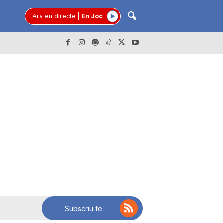
Ara en directe
|
En Joc
Subscriu-te