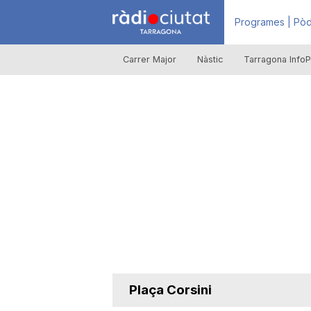
R
Programes | Pòd
Carrer Major
Nàstic
Tarragona InfoP
à
d
i
o
C
Plaça Corsini
i