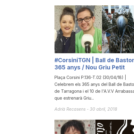
u
t
a
#CorsiniTGN | Ball de Basto
365 anys / Nou Griu Petit
t
Plaça Corsini P.136-T.02 (30/04/18) |
Celebrem els 365 anys del Ball de Bast
d
de Tarragona i el 10 de l'A.V.V Arrabass
que estrenarà Griu...
e
Adrià Recasens
-
30 abril, 2018
T