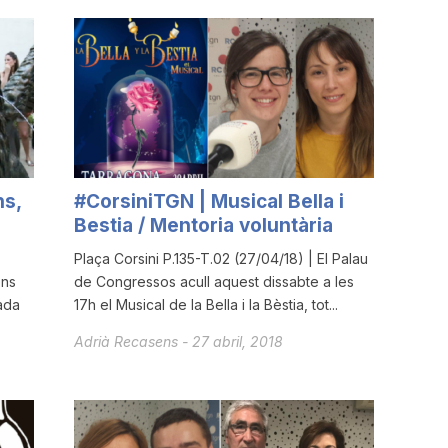
ns,
#CorsiniTGN | Musical Bella i
Bestia / Mentoria voluntària
Plaça Corsini P.135-T.02 (27/04/18) | El Palau
ons
de Congressos acull aquest dissabte a les
ada
17h el Musical de la Bella i la Bèstia, tot...
Adrià Recasens
-
27 abril, 2018