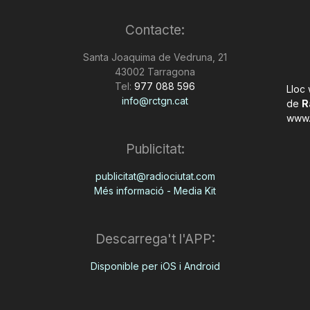
Contacte:
Santa Joaquima de Vedruna, 21
43002 Tarragona
Tel:
977 088 596
Lloc
info@rctgn.cat
de
R
www.
Publicitat:
publicitat@radiociutat.com
Més informació - Media Kit
Descarrega't l'APP:
Disponible per iOS i Android