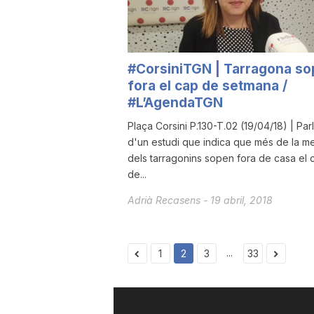
#CorsiniTGN | Tarragona so
fora el cap de setmana /
#L’AgendaTGN
Plaça Corsini P.130-T.02 (19/04/18) | Par
d'un estudi que indica que més de la me
dels tarragonins sopen fora de casa el 
de...
Adrià Recasens
-
19 abril, 2018
...
1
2
3
33