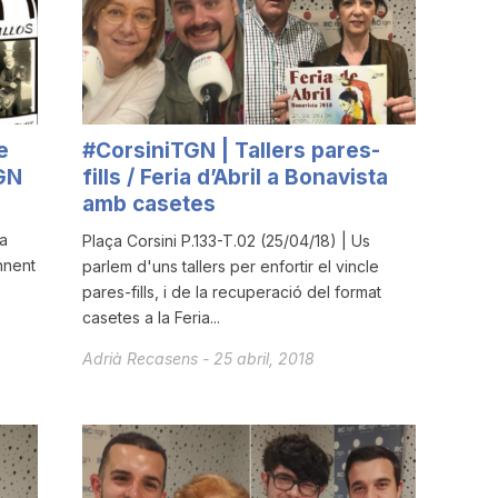
e
#CorsiniTGN | Tallers pares-
GN
fills / Feria d’Abril a Bonavista
amb casetes
a
Plaça Corsini P.133-T.02 (25/04/18) | Us
nnent
parlem d'uns tallers per enfortir el vincle
pares-fills, i de la recuperació del format
casetes a la Feria...
Adrià Recasens
-
25 abril, 2018