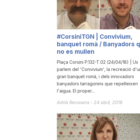
a
#CorsiniTGN | Convivium,
banquet romà / Banyadors 
no es mullen
Plaça Corsini P.132-T.02 (24/04/18) | Us
parlem del 'Convivium', la recreació d'u
gran banquet romà, i dels innovadors
banyadors tarragonins que repel·leixen
l'aigua. El proper...
Adrià Recasens
-
24 abril, 2018