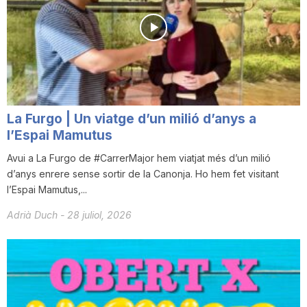
La Furgo | Un viatge d’un milió d’anys a
l’Espai Mamutus
Avui a La Furgo de #CarrerMajor hem viatjat més d’un milió
d’anys enrere sense sortir de la Canonja. Ho hem fet visitant
l’Espai Mamutus,...
Adrià Duch
-
28 juliol, 2026