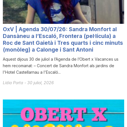
OxV | Agenda 30/07/26: Sandra Monfort al
Dansàneu a l’Escaló, Frontera (pel·lícula) a
Roc de Sant Gaietà i Tres quarts i cinc minuts
(monòleg) a Calonge i Sant Antoni
Aquest dijous 30 de juliol a l’Agenda de l’Obert x Vacances us
hem recomanat: – Concert de Sandra Monfort als jardins de
l'Hotel Castellarnau a l'Escaló...
Lídia Porta
-
30 juliol, 2026