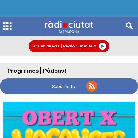
R
à
Ara en directe
|
Ràdio Ciutat MIX
d
Programes | Pòdcast
i
Subscriu-te
o
C