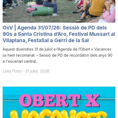
T
a
OxV | Agenda 31/07/26: Sessió de PD dels
90s a Santa Cristina d’Aro, Festival Mussart al
r
Vilaplana, FestaSal a Gerri de la Sal
Aquest divendres 31 de juliol a l’Agenda de l’Obert x Vacances
us hem recomanat: – Sessió de PD de recordatori dels anys 90
r
a l'escenari central...
Lídia Porta
-
31 juliol, 2026
a
g
o