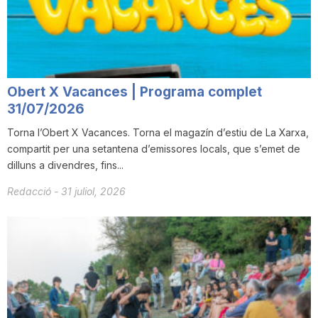
i
u
Obert X Vacances | Programa complet
t
31/07/2026
Torna l’Obert X Vacances. Torna el magazín d’estiu de La Xarxa,
compartit per una setantena d’emissores locals, que s’emet de
a
dilluns a divendres, fins...
Redacció
-
31 juliol, 2026
t
d
e