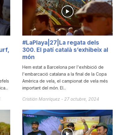
#LaPlaya|27|La regata dels
urf,
300. El patí català s’exhibeix al
món
Hem estat a Barcelona per l'exhibició de
l'embarcació catalana a la final de la Copa
efels
Amèrica de vela, el campionat de vela més
ca...
important del món. El...
4
Cristián Manríquez
-
27 octubre, 2024