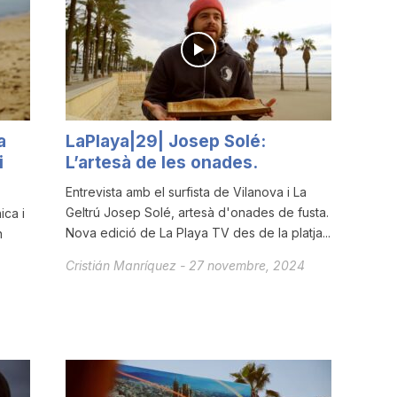
a
LaPlaya|29| Josep Solé:
i
L’artesà de les onades.
Entrevista amb el surfista de Vilanova i La
Geltrú Josep Solé, artesà d'onades de fusta.
ca i
Nova edició de La Playa TV des de la platja...
n
Cristián Manríquez
-
27 novembre, 2024