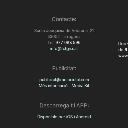
Contacte:
Santa Joaquima de Vedruna, 21
43002 Tarragona
Tel:
977 088 596
Lloc
info@rctgn.cat
de
R
www.
Publicitat:
publicitat@radiociutat.com
Més informació - Media Kit
Descarrega't l'APP:
Disponible per iOS i Android