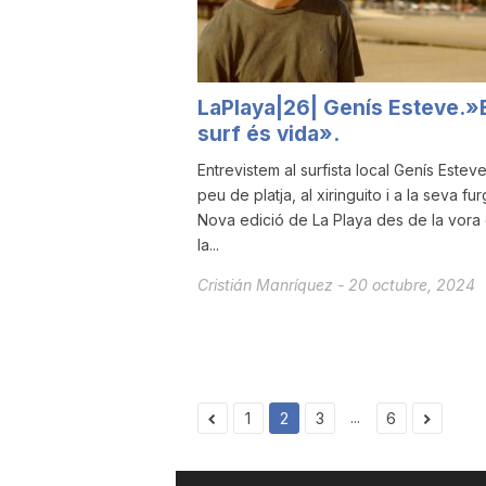
LaPlaya|26| Genís Esteve.»
surf és vida».
Entrevistem al surfista local Genís Esteve
peu de platja, al xiringuito i a la seva fur
Nova edició de La Playa des de la vora
la...
Cristián Manríquez
-
20 octubre, 2024
...
1
2
3
6