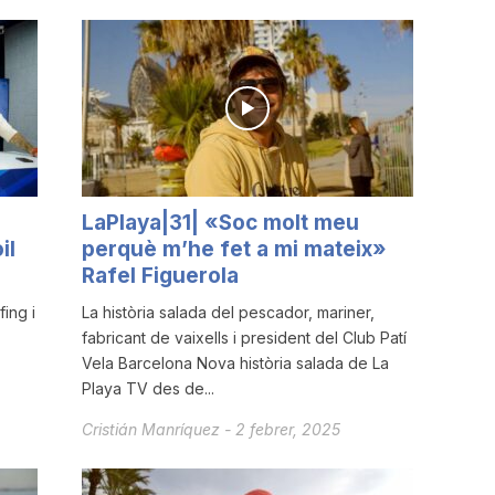
LaPlaya|31| «Soc molt meu
il
perquè m’he fet a mi mateix»
Rafel Figuerola
fing i
La història salada del pescador, mariner,
fabricant de vaixells i president del Club Patí
Vela Barcelona Nova història salada de La
Playa TV des de...
Cristián Manríquez
-
2 febrer, 2025