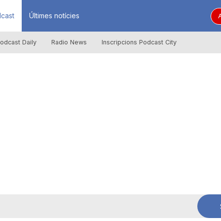
cast
Últimes notícies
A
odcast Daily
Radio News
Inscripcions Podcast City