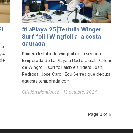
El
#LaPlaya|25|Tertulia Winger.
Surf foil i Wingfoil a la costa
daurada
 a
go.
Primera tertulia de wingfoil de la segona
 de
temporada de La Playa a Ràdio Ciutat. Parlem
de Wingfoil i surf foil amb els riders Joan
Pedrosa, Jose Caro i Edu Serres que debuta
aquesta temporada com...
Cristián Manríquez
-
13 octubre, 2024
Page 2 of 6