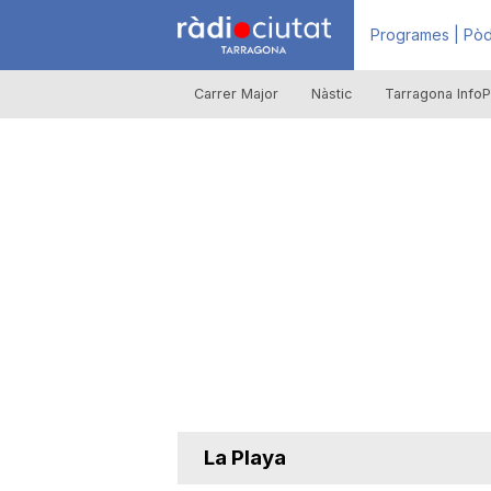
R
Programes | Pòd
Carrer Major
Nàstic
Tarragona InfoP
à
d
i
o
C
La Playa
i