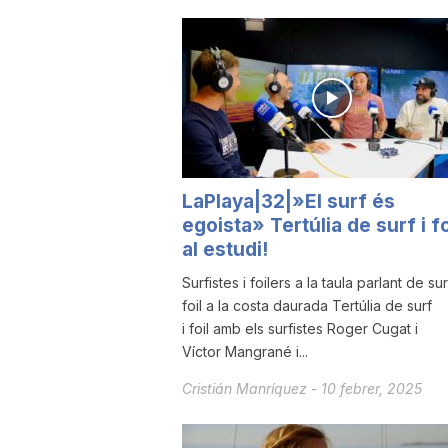
u
t
a
LaPlaya|32|»El surf és
egoista» Tertúlia de surf i fo
t
al estudi!
Surfistes i foilers a la taula parlant de sur
d
foil a la costa daurada Tertúlia de surf
i foil amb els surfistes Roger Cugat i
e
Víctor Mangrané i...
Cristián Manríquez
-
10 febrer, 2025
T