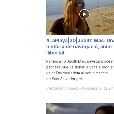
a
r
#LaPlaya|30|Judith Mas: Un
r
història de navegació, amor 
llibertat
a
Parlem amb Judith Mas, navegant oceàni
patinaire que va donar la volta al món e
veler Ens traslladem al poble mariner
g
de Sant Salvador per...
Cristián Manríquez
-
8 desembre, 2024
o
n