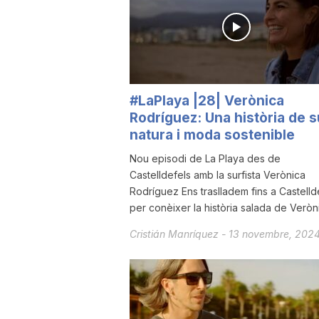
a
#LaPlaya |28| Verònica
Rodríguez: Una història de s
natura i moda sostenible
Nou episodi de La Playa des de
Castelldefels amb la surfista Verònica
Rodríguez Ens traslladem fins a Castelld
per conèixer la història salada de Veròni
Cristián Manríquez
-
13 novembre, 202