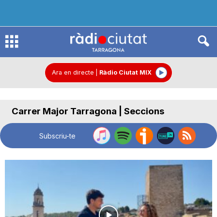
R
à
Ara en directe
|
Ràdio Ciutat MIX
d
Carrer Major Tarragona | Seccions
i
Subscriu-te
o
C