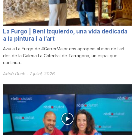
n
a
La Furgo | Beni Izquierdo, una vida dedicada
a la pintura i a l’art
Avui a La Furgo de #CarrerMajor ens apropem al món de l’art
des de la Galeria La Catedral de Tarragona, un espai que
continua...
Adrià Duch
-
7 juliol, 2026