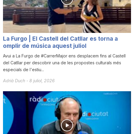
i
u
La Furgo | El Castell del Catllar es torna a
t
omplir de música aquest juliol
Avui a La Furgo de #CarrerMajor ens desplacem fins al Castell
del Catllar per descobrir una de les propostes culturals més
a
especials de l'estiu...
Adrià Duch
-
8 juliol, 2026
t
d
e