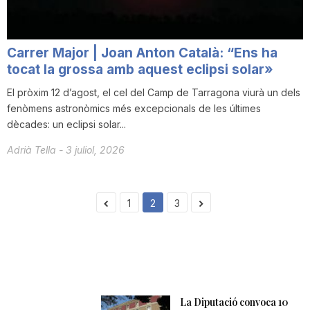
Carrer Major | Joan Anton Català: “Ens ha
tocat la grossa amb aquest eclipsi solar»
El pròxim 12 d’agost, el cel del Camp de Tarragona viurà un dels
fenòmens astronòmics més excepcionals de les últimes
dècades: un eclipsi solar...
Adrià Tella
-
3 juliol, 2026
1
2
3