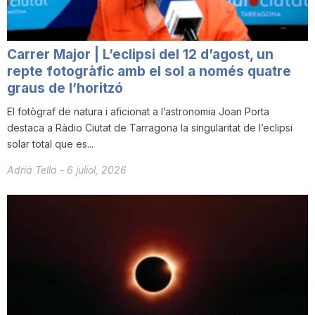
Carrer Major | L’eclipsi del 12 d’agost, un
repte fotogràfic amb el sol a només quatre
graus de l’horitzó
El fotògraf de natura i aficionat a l’astronomia Joan Porta
destaca a Ràdio Ciutat de Tarragona la singularitat de l’eclipsi
solar total que es...
Adrià Tella
-
6 juliol, 2026