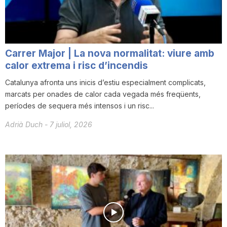
T
a
Carrer Major | La nova normalitat: viure amb
calor extrema i risc d’incendis
r
Catalunya afronta uns inicis d’estiu especialment complicats,
marcats per onades de calor cada vegada més freqüents,
períodes de sequera més intensos i un risc...
r
Adrià Duch
-
7 juliol, 2026
a
g
o