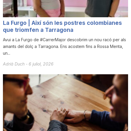
La Furgo | Així són les postres colombianes
que triomfen a Tarragona
Avui a La Furgo de #CarrerMajor descobrim un nou racó per als
amants del dolç a Tarragona. Ens acostem fins a Rossa Menta,
un...
Adrià Duch
-
6 juliol, 2026