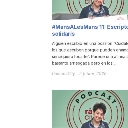
a
#MansALesMans 11: Escript
solidaris
Alguien escribió en una ocasión “Cuída
los que escriben porque pueden enamo
sin siquiera tocarte”. Parece una afirmac
bastante arriesgada pero en los...
PodcastCity
-
2 febrer, 2020