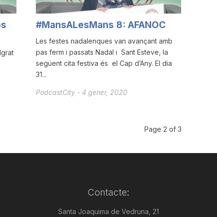
os
#MansALesMans 8: AFANOC
Les festes nadalenques van avançant amb
pas ferm i passats Nadal i Sant Esteve, la
lgrat
següent cita festiva és el Cap d’Any. El dia
31...
PodcastCity
-
4 gener, 2020
Page 2 of 3
Contacte:
Santa Joaquima de Vedruna, 21