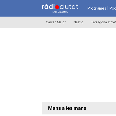
R
Programes | Pòd
Carrer Major
Nàstic
Tarragona InfoP
à
d
i
o
C
Mans a les mans
i