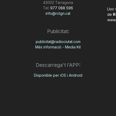
43002 Tarragona
Tel:
977 088 596
Lloc
info@rctgn.cat
de
R
www.
Publicitat:
publicitat@radiociutat.com
Més informació - Media Kit
Descarrega't l'APP:
Disponible per iOS i Android