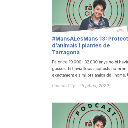
a
r
#MansALesMans 13: Protect
d’animals i plantes de
r
Tarragona
Fa entre 19.000 i 32.000 anys no hi havi
a
gossos, hi havia llops i aquests no eren
exactament els millors amics de l’home. U
g
PodcastCity
-
25 febrer, 2020
o
n