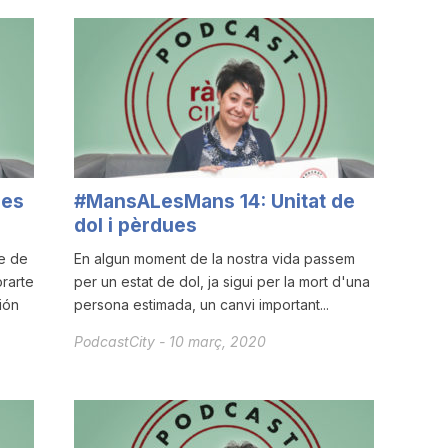
les
#MansALesMans 14: Unitat de
dol i pèrdues
te de
En algun moment de la nostra vida passem
rarte
per un estat de dol, ja sigui per la mort d'una
ión
persona estimada, un canvi important...
PodcastCity
-
10 març, 2020