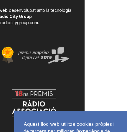
 web desenvolupat amb la tecnologia
adio City Group
radiocitygroup.com
.
Aquest lloc web utilitza cookies pròpies i
de tercers per millorar l’experiència de