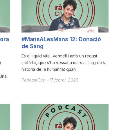
ora
#MansALesMans 12: Donació
de Sang
És el líquid vital, vermell i amb un regust
metàl·lic, que s’ha vessat a mars al llarg de la
a
història de la humanitat quan...
na...
PodcastCity
-
17 febrer, 2020