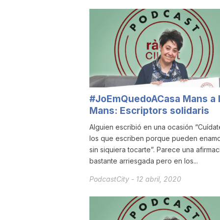
u
t
a
#JoEmQuedoACasa Mans a 
Mans: Escriptors solidaris
t
Alguien escribió en una ocasión “Cuída
los que escriben porque pueden enamo
d
sin siquiera tocarte”. Parece una afirmac
bastante arriesgada pero en los...
e
PodcastCity
-
12 abril, 2020
T