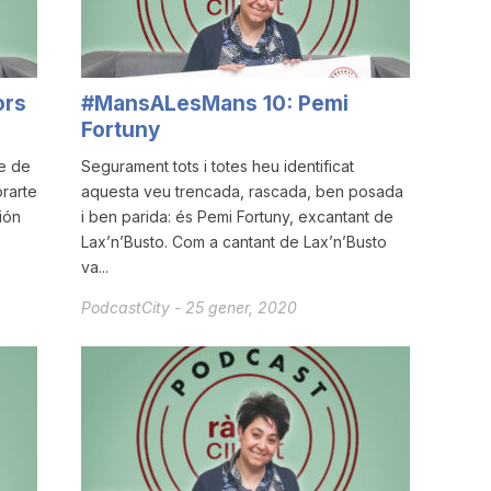
ors
#MansALesMans 10: Pemi
Fortuny
te de
Segurament tots i totes heu identificat
rarte
aquesta veu trencada, rascada, ben posada
ión
i ben parida: és Pemi Fortuny, excantant de
Lax’n’Busto. Com a cantant de Lax’n’Busto
va...
PodcastCity
-
25 gener, 2020