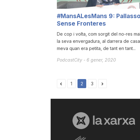
#MansALesMans 9: Pallass
Sense Fronteres
De cop i volta, com sorgit del no-res ma
la seva envergadura, al darrera de casa
meva quan era petita, de tant en tant...
PodcastCity
-
6 gener, 2020
1
2
3