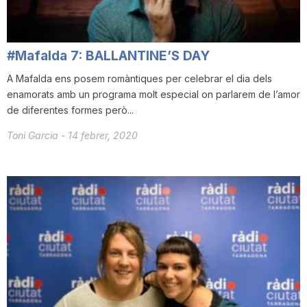
T
#Mafalda 7: BALLANTINE’S DAY
a
A Mafalda ens posem romàntiques per celebrar el dia dels
enamorats amb un programa molt especial on parlarem de l’amor
r
de diferentes formes però...
Toni Garcia
-
14 febrer, 2020
r
a
g
o