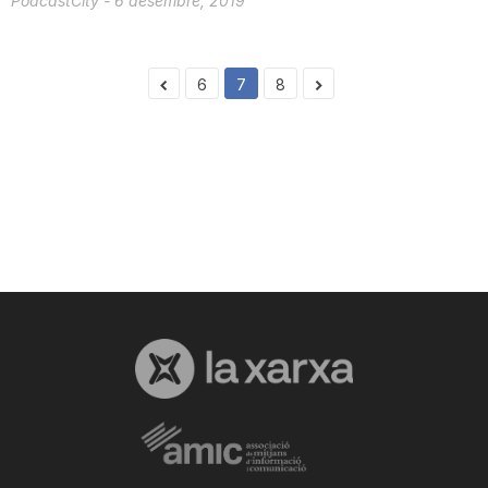
PodcastCity
-
6 desembre, 2019
6
7
8