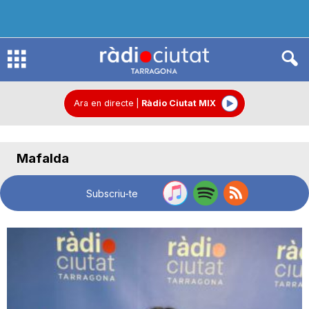
R
à
Ara en directe
|
Ràdio Ciutat MIX
d
Mafalda
i
Subscriu-te
o
C