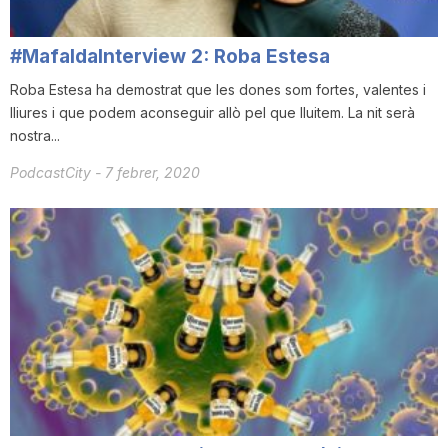
n
#MafaldaInterview 2: Roba Estesa
a
Roba Estesa ha demostrat que les dones som fortes, valentes i
lliures i que podem aconseguir allò pel que lluitem. La nit serà
nostra...
PodcastCity
-
7 febrer, 2020