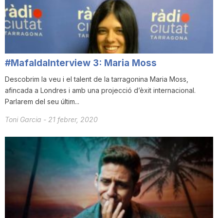
i
u
#MafaldaInterview 3: Maria Moss
t
Descobrim la veu i el talent de la tarragonina Maria Moss,
afincada a Londres i amb una projecció d’èxit internacional.
Parlarem del seu últim...
a
Toni Garcia
-
21 febrer, 2020
t
d
e