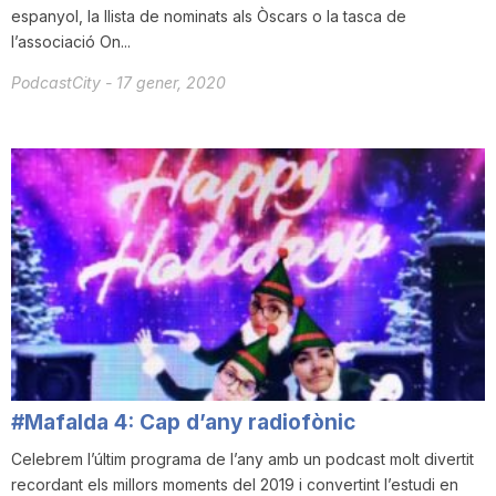
espanyol, la llista de nominats als Òscars o la tasca de
l’associació On...
PodcastCity
-
17 gener, 2020
#Mafalda 4: Cap d’any radiofònic
Celebrem l’últim programa de l’any amb un podcast molt divertit
recordant els millors moments del 2019 i convertint l’estudi en