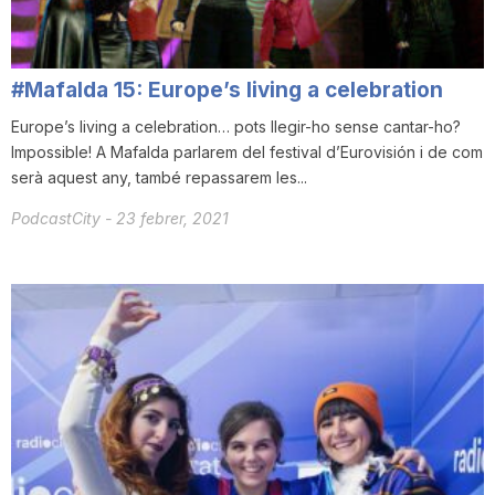
T
#Mafalda 15: Europe’s living a celebration
a
Europe’s living a celebration… pots llegir-ho sense cantar-ho?
Impossible! A Mafalda parlarem del festival d’Eurovisión i de com
r
serà aquest any, també repassarem les...
PodcastCity
-
23 febrer, 2021
r
a
g
o