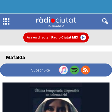
R
à
Ara en directe
|
Ràdio Ciutat MIX
d
Mafalda
i
Subscriu-te
o
C