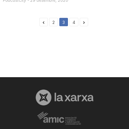
PodcastCity
-
29 desembre, 2020
2
3
4