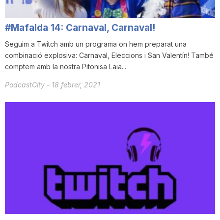
n
#Mafalda 14: Carnaval, Carnaval!
a
Seguim a Twitch amb un programa on hem preparat una
combinació explosiva: Carnaval, Eleccions i San Valentín! També
comptem amb la nostra Pitonisa Laia...
PodcastCity
-
18 febrer, 2021