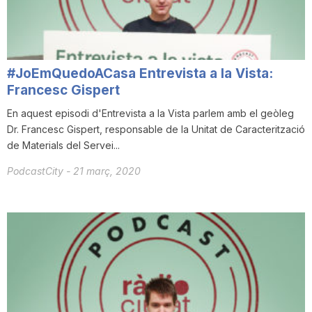
T
a
#JoEmQuedoACasa Entrevista a la Vista:
Francesc Gispert
r
En aquest episodi d'Entrevista a la Vista parlem amb el geòleg
Dr. Francesc Gispert, responsable de la Unitat de Caracterització
de Materials del Servei...
r
PodcastCity
-
21 març, 2020
a
g
o