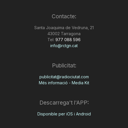
Contacte:
Santa Joaquima de Vedruna, 21
43002 Tarragona
Tel:
977 088 596
info@rctgn.cat
Publicitat:
publicitat@radiociutat.com
Més informació - Media Kit
Descarrega't l'APP:
Disponible per iOS i Android