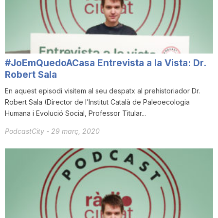
i
u
#JoEmQuedoACasa Entrevista a la Vista: Dr.
t
Robert Sala
En aquest episodi visitem al seu despatx al prehistoriador Dr.
Robert Sala (Director de l’Institut Català de Paleoecologia
a
Humana i Evolució Social, Professor Titular...
PodcastCity
-
29 març, 2020
t
d
e