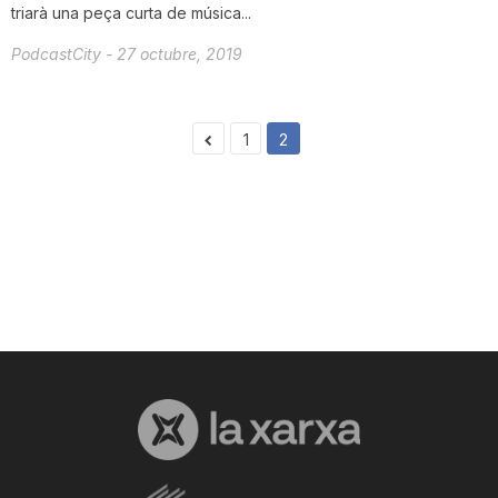
triarà una peça curta de música...
PodcastCity
-
27 octubre, 2019
1
2