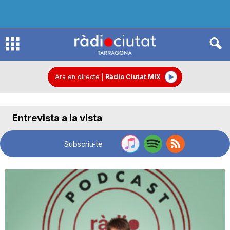
R
à
Ara en directe
|
Ràdio Ciutat MIX
d
Entrevista a la vista
i
Subscriu-te
o
C