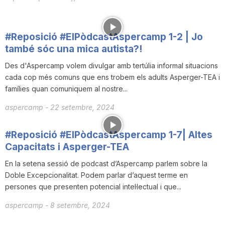
n
#Reposició #ElPòdcastAspercamp 1-2 | Jo
a
també sóc una mica autista?!
Des d'Aspercamp volem divulgar amb tertúlia informal situacions
cada cop més comuns que ens trobem els adults Asperger-TEA i
famílies quan comuniquem al nostre...
aspercamp
-
22 setembre, 2024
#Reposició #ElPòdcastAspercamp 1-7| Altes
Capacitats i Asperger-TEA
En la setena sessió de podcast d’Aspercamp parlem sobre la
Doble Excepcionalitat. Podem parlar d’aquest terme en
persones que presenten potencial intel·lectual i que...
aspercamp
-
8 setembre, 2024