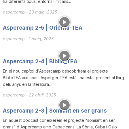
ha diferents tipus, entorns i mitjans...
i
aspercamp
-
20 maig, 2025
u
Aspercamp 2-5 | Orienta-TEA
aspercamp
-
1 maig, 2025
t
Aspercamp 2-4 | Biblio_TEA
a
En el nou capítol d'Aspercamp descobrirem el projecte
BiblioTEA així com l'Asperger-TEA està i ha estat present al llarg
t
dels anys en la literatura....
aspercamp
-
22 abril, 2025
d
Aspercamp 2-3 | Somiant en ser grans
e
En aquest podcast coneixerem el projecte "somiant en ser
grans" d'Aspercamp amb Capacicans. La Sònia, Cuba i Oslo