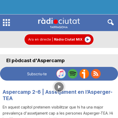
R
à
Ara en directe
|
Ràdio Ciutat MIX
d
El pòdcast d'Aspercamp
i
Subscriu-te
o
Aspercamp 2-6 | Assetjament en l’Asperger-
TEA
C
En aquest capítol pretenem visibilitzar que hi ha una major
prevalença d'assetjament cap a les persones Asperger-TEA. Hi