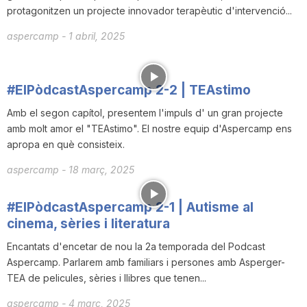
protagonitzen un projecte innovador terapèutic d'intervenció...
T
aspercamp
-
1 abril, 2025
a
#ElPòdcastAspercamp 2-2 | TEAstimo
r
Amb el segon capítol, presentem l'impuls d' un gran projecte
amb molt amor el "TEAstimo". El nostre equip d'Aspercamp ens
apropa en què consisteix.
r
aspercamp
-
18 març, 2025
a
#ElPòdcastAspercamp 2-1 | Autisme al
cinema, sèries i literatura
g
Encantats d'encetar de nou la 2a temporada del Podcast
Aspercamp. Parlarem amb familiars i persones amb Asperger-
TEA de pelicules, sèries i llibres que tenen...
o
aspercamp
-
4 març, 2025