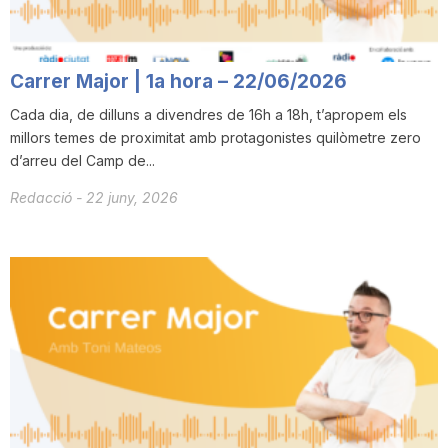
T
Carrer Major | 1a hora – 22/06/2026
a
Cada dia, de dilluns a divendres de 16h a 18h, t’apropem els
millors temes de proximitat amb protagonistes quilòmetre zero
r
d’arreu del Camp de...
Redacció
-
22 juny, 2026
r
a
g
o