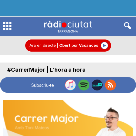
R
à
Ara en directe
|
Obert por Vacances
d
#CarrerMajor | L'hora a hora
i
Subscriu-te
o
C