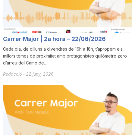
i
u
Carrer Major | 2a hora – 22/06/2026
t
Cada dia, de dilluns a divendres de 16h a 18h, t’apropem els
millors temes de proximitat amb protagonistes quilòmetre zero
d’arreu del Camp de...
a
Redacció
-
22 juny, 2026
t
d
e