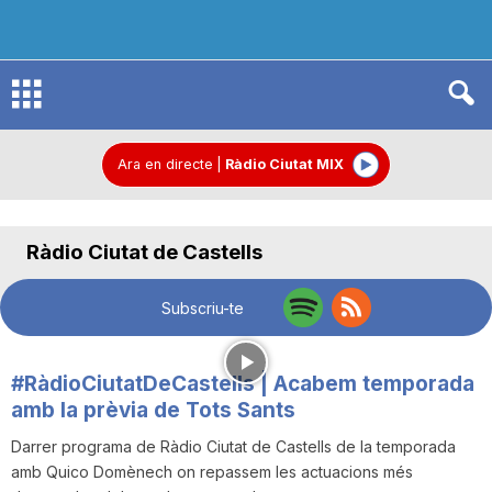
R
à
Ara en directe
|
Ràdio Ciutat MIX
d
Ràdio Ciutat de Castells
i
Subscriu-te
o
#RàdioCiutatDeCastells | Acabem temporada
amb la prèvia de Tots Sants
C
Darrer programa de Ràdio Ciutat de Castells de la temporada
amb Quico Domènech on repassem les actuacions més