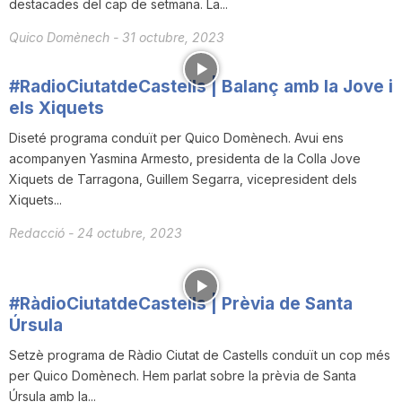
destacades del cap de setmana. La...
i
Quico Domènech
-
31 octubre, 2023
u
#RadioCiutatdeCastells | Balanç amb la Jove i
els Xiquets
t
Diseté programa conduït per Quico Domènech. Avui ens
acompanyen Yasmina Armesto, presidenta de la Colla Jove
Xiquets de Tarragona, Guillem Segarra, vicepresident dels
a
Xiquets...
Redacció
-
24 octubre, 2023
t
#RàdioCiutatdeCastells | Prèvia de Santa
d
Úrsula
Setzè programa de Ràdio Ciutat de Castells conduït un cop més
e
per Quico Domènech. Hem parlat sobre la prèvia de Santa
Úrsula amb la...