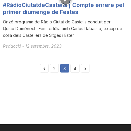
#RàdioCiutatdeCastells | Compte enrere pel
primer diumenge de Festes
Onzé programa de Ràdio Ciutat de Castells conduït per
Quico Domènech. Fem tertúlia amb Carlos Rabassó, excap de
colla dels Castellers de Sitges i Ester...
Redacció
-
12 setembre, 2023
2
3
4