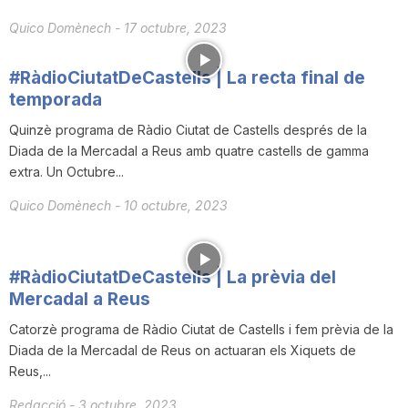
T
Quico Domènech
-
17 octubre, 2023
#RàdioCiutatDeCastells | La recta final de
a
temporada
Quinzè programa de Ràdio Ciutat de Castells després de la
r
Diada de la Mercadal a Reus amb quatre castells de gamma
extra. Un Octubre...
r
Quico Domènech
-
10 octubre, 2023
a
#RàdioCiutatDeCastells | La prèvia del
Mercadal a Reus
g
Catorzè programa de Ràdio Ciutat de Castells i fem prèvia de la
Diada de la Mercadal de Reus on actuaran els Xiquets de
o
Reus,...
Redacció
-
3 octubre, 2023