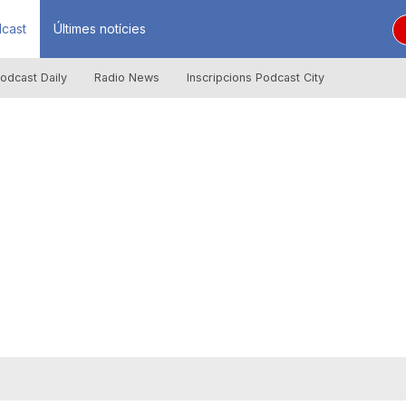
cast
Últimes notícies
odcast Daily
Radio News
Inscripcions Podcast City