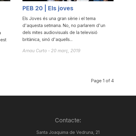
PEB 20 | Els joves
Els Joves és una gran sèrie i el tema
d'aquesta setmana. No, no parlarem d'un
dels mites audiovisuals de la televisió
a
britànica, sinó d'aquells...
est
Arnau Curto
-
20 març, 2019
Page 1 of 4
Contacte:
Santa Joaquima de Vedruna, 21