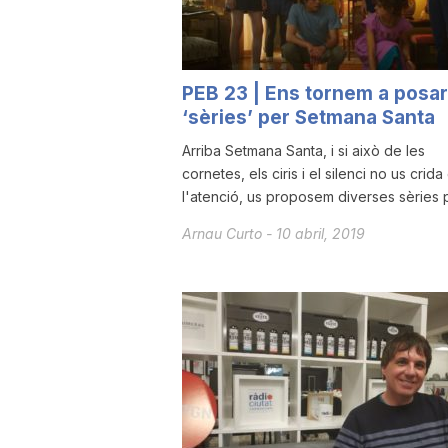
a
PEB 23 | Ens tornem a posar
‘sèries’ per Setmana Santa
Arriba Setmana Santa, i si això de les
cornetes, els ciris i el silenci no us crida
l'atenció, us proposem diverses sèries pe
Arnau Curto
-
10 abril, 2019