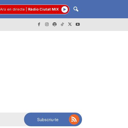
Ara en directe
|
Ràdio Ciutat MIX
Subscriu-te