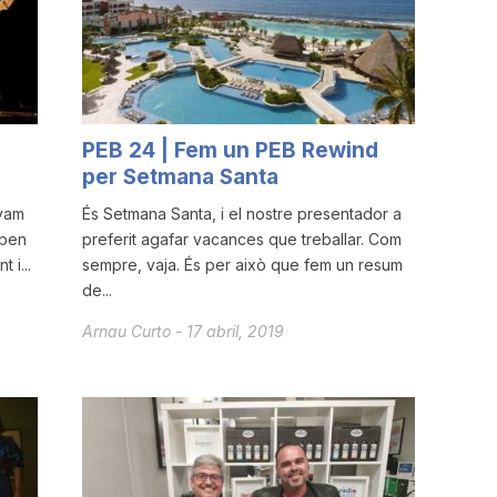
PEB 24 | Fem un PEB Rewind
per Setmana Santa
 vam
És Setmana Santa, i el nostre presentador a
 ben
preferit agafar vacances que treballar. Com
 i...
sempre, vaja. És per això que fem un resum
de...
Arnau Curto
-
17 abril, 2019