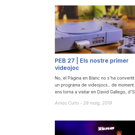
u
t
a
PEB 27 | Els nostre primer
videojoc
t
No, el Pàgina en Blanc no s'ha convertit
un programa de videojocs... de moment.
d
ens torna a visitar en David Gallego, d'Sl
Arnau Curto
-
29 maig, 2019
e
T