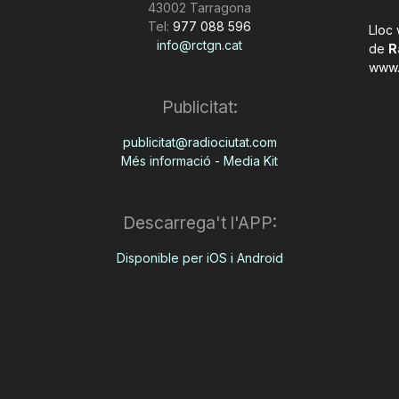
43002 Tarragona
Tel:
977 088 596
Lloc
info@rctgn.cat
de
R
www.
Publicitat:
publicitat@radiociutat.com
Més informació - Media Kit
Descarrega't l'APP:
Disponible per iOS i Android