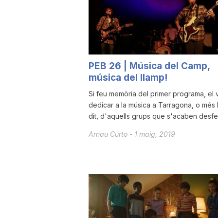
a
r
PEB 26 | Música del Camp,
música del llamp!
r
Si feu memòria del primer programa, el
dedicar a la música a Tarragona, o més
a
dit, d'aquells grups que s'acaben desfent
Arnau Curto
-
1 maig, 2019
g
o
n