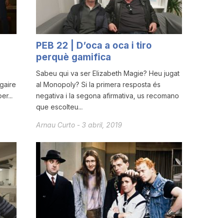
PEB 22 | D’oca a oca i tiro
perquè gamifica
Sabeu qui va ser Elizabeth Magie? Heu jugat
 gaire
al Monopoly? Si la primera resposta és
r...
negativa i la segona afirmativa, us recomano
que escolteu...
Arnau Curto
-
3 abril, 2019