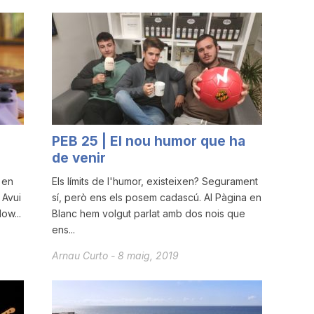
PEB 25 | El nou humor que ha
de venir
 en
Els límits de l'humor, existeixen? Segurament
 Avui
sí, però ens els posem cadascú. Al Pàgina en
ow...
Blanc hem volgut parlat amb dos nois que
ens...
Arnau Curto
-
8 maig, 2019