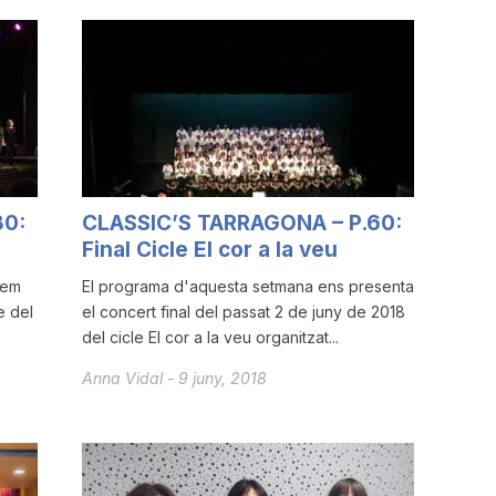
80:
CLASSIC’S TARRAGONA – P.60:
Final Cicle El cor a la veu
dem
El programa d'aquesta setmana ens presenta
e del
el concert final del passat 2 de juny de 2018
del cicle El cor a la veu organitzat...
Anna Vidal
-
9 juny, 2018