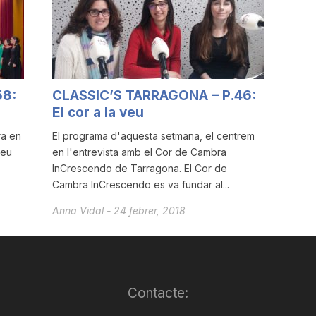
58:
CLASSIC’S TARRAGONA – P.46:
El cor a la veu
ra en
El programa d'aquesta setmana, el centrem
veu
en l'entrevista amb el Cor de Cambra
InCrescendo de Tarragona. El Cor de
Cambra InCrescendo es va fundar al...
Anna Vidal
-
24 febrer, 2018
Contacte: