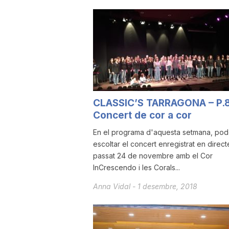
u
t
a
CLASSIC’S TARRAGONA – P.
Concert de cor a cor
t
En el programa d'aquesta setmana, po
escoltar el concert enregistrat en direct
d
passat 24 de novembre amb el Cor
InCrescendo i les Corals...
e
Anna Vidal
-
1 desembre, 2018
T