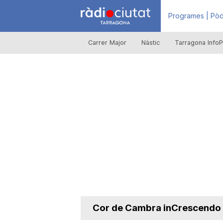
R
Programes | Pòd
Carrer Major
Nàstic
Tarragona InfoP
à
d
i
o
C
Cor de Cambra inCrescendo
i