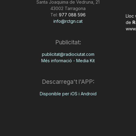
Santa Joaquima de Vedruna, 21
43002 Tarragona
Tel:
977 088 596
Lloc
info@rctgn.cat
de
R
www.
Publicitat:
publicitat@radiociutat.com
Més informació - Media Kit
Descarrega't l'APP:
Disponible per iOS i Android