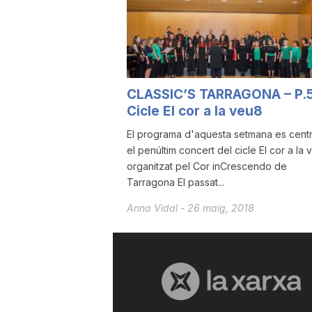
a
r
CLASSIC’S TARRAGONA – P.
Cicle El cor a la veu8
r
El programa d'aquesta setmana es cent
el penúltim concert del cicle El cor a la 
a
organitzat pel Cor inCrescendo de
Tarragona El passat...
g
Anna Vidal
-
26 maig, 2018
o
n