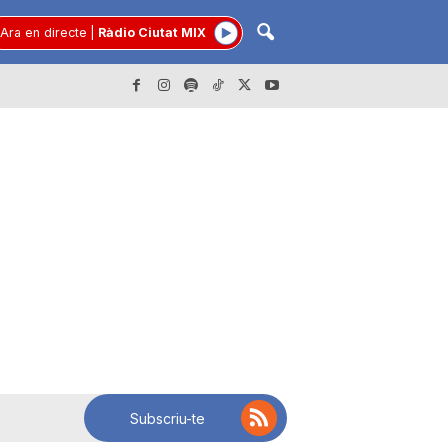
Ara en directe
|
Ràdio Ciutat MIX
Subscriu-te