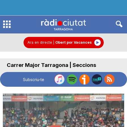
R
à
Ara en directe
|
Obert por Vacances
d
Carrer Major Tarragona | Seccions
i
Subscriu-te
o
C