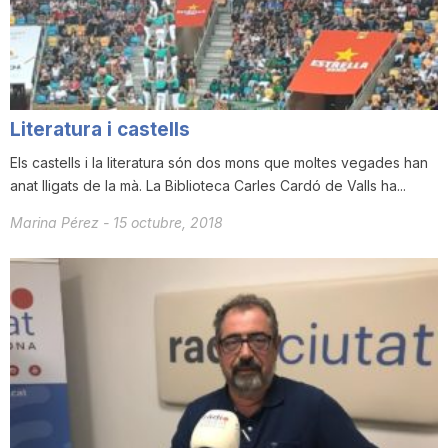
i
u
Literatura i castells
t
Els castells i la literatura són dos mons que moltes vegades han
anat lligats de la mà. La Biblioteca Carles Cardó de Valls ha...
a
Marina Pérez
-
15 octubre, 2018
t
d
e