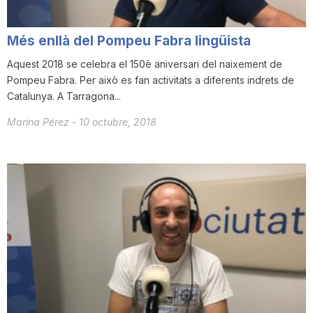
T
Més enllà del Pompeu Fabra lingüista
a
Aquest 2018 se celebra el 150è aniversari del naixement de
Pompeu Fabra. Per això es fan activitats a diferents indrets de
Catalunya. A Tarragona...
r
Marina Pérez
-
10 octubre, 2018
r
a
g
o