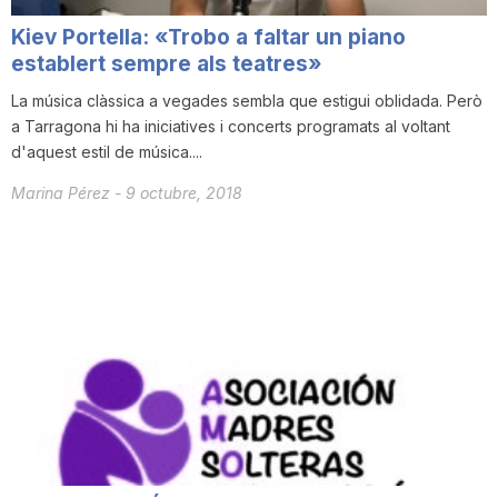
n
Kiev Portella: «Trobo a faltar un piano
establert sempre als teatres»
a
La música clàssica a vegades sembla que estigui oblidada. Però
a Tarragona hi ha iniciatives i concerts programats al voltant
d'aquest estil de música....
Marina Pérez
-
9 octubre, 2018