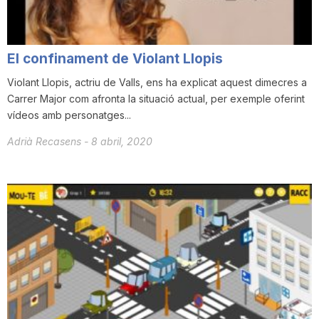
T
El confinament de Violant Llopis
a
Violant Llopis, actriu de Valls, ens ha explicat aquest dimecres a
Carrer Major com afronta la situació actual, per exemple oferint
r
vídeos amb personatges...
Adrià Recasens
-
8 abril, 2020
r
a
g
o