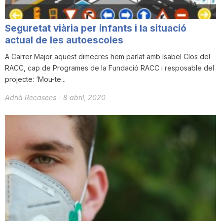
n
Seguretat viària per infants i la situació
actual de les autoescoles
a
A Carrer Major aquest dimecres hem parlat amb Isabel Clos del
RACC, cap de Programes de la Fundació RACC i resposable del
projecte: ‘Mou-te...
Adrià Recasens
-
8 abril, 2020