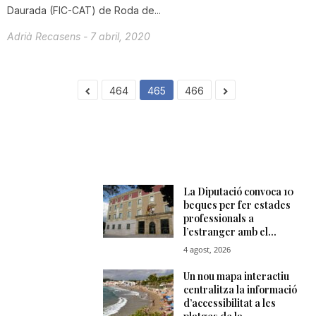
Daurada (FIC-CAT) de Roda de...
Adrià Recasens
-
7 abril, 2020
464
465
466