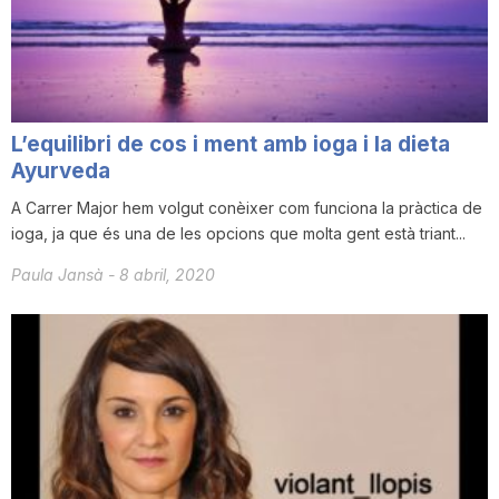
i
u
L’equilibri de cos i ment amb ioga i la dieta
t
Ayurveda
A Carrer Major hem volgut conèixer com funciona la pràctica de
ioga, ja que és una de les opcions que molta gent està triant...
a
Paula Jansà
-
8 abril, 2020
t
d
e