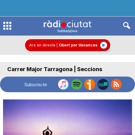
R
à
Ara en directe
|
Obert por Vacances
d
Carrer Major Tarragona | Seccions
i
Subscriu-te
o
C