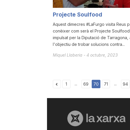
Projecte Soulfood
Aquest dimecres #LaFurgo visita Reus p
conèixer com serà el Projecte Soulfood
impulsat per la Diputació de Tarragona,
l'objectiu de trobar solucions contra...
Miquel Llaberia
-
4 octubre, 2023
...
...
1
69
70
71
94