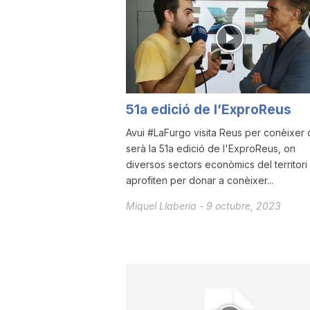
a
r
51a edició de l’ExproReus
r
Avui #LaFurgo visita Reus per conèixer
serà la 51a edició de l'ExproReus, on
a
diversos sectors econòmics del territori
aprofiten per donar a conèixer...
g
Miquel Llaberia
-
9 octubre, 2023
o
n