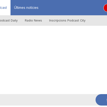
cast
Últimes notícies
odcast Daily
Radio News
Inscripcions Podcast City