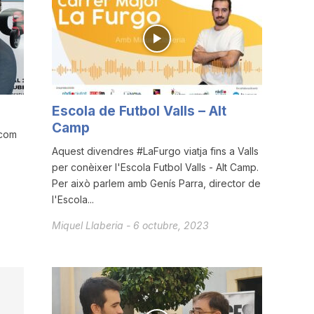
Escola de Futbol Valls – Alt
Camp
 com
Aquest divendres #LaFurgo viatja fins a Valls
per conèixer l'Escola Futbol Valls - Alt Camp.
Per això parlem amb Genís Parra, director de
l'Escola...
Miquel Llaberia
-
6 octubre, 2023