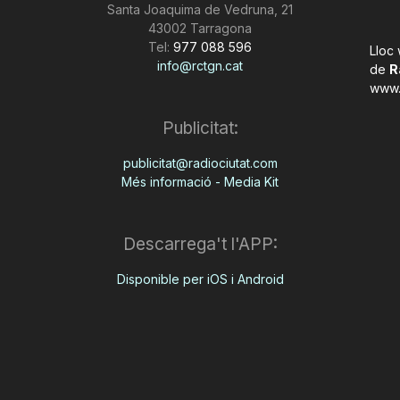
Santa Joaquima de Vedruna, 21
43002 Tarragona
Tel:
977 088 596
Lloc
info@rctgn.cat
de
R
www.
Publicitat:
publicitat@radiociutat.com
Més informació - Media Kit
Descarrega't l'APP:
Disponible per iOS i Android