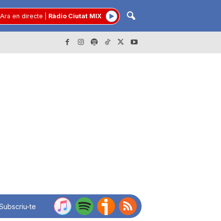
Ara en directe
|
Ràdio Ciutat MIX
Subscriu-te