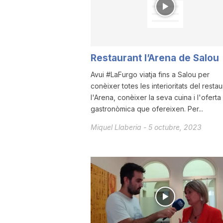
a
Restaurant l’Arena de Salou
Avui #LaFurgo viatja fins a Salou per
conèixer totes les interioritats del restau
l'Arena, conèixer la seva cuina i l'oferta
gastronòmica que ofereixen. Per...
Miquel Llaberia
-
5 octubre, 2023