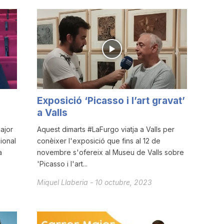
Exposició ‘Picasso i l’art gravat’
a Valls
ajor
Aquest dimarts #LaFurgo viatja a Valls per
ional
conèixer l'exposició que fins al 12 de
a
novembre s'ofereix al Museu de Valls sobre
'Picasso i l'art...
Miquel Llaberia
-
10 octubre, 2023