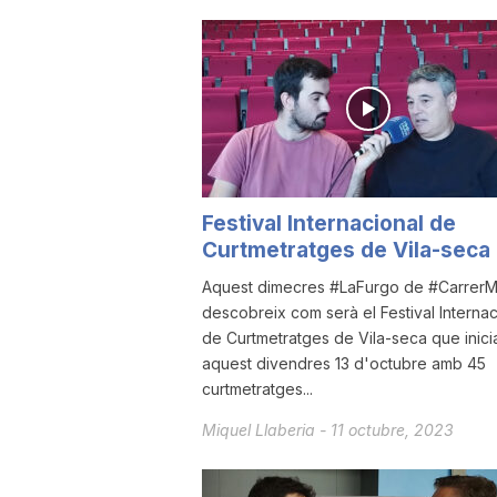
u
t
a
Festival Internacional de
Curtmetratges de Vila-seca
t
Aquest dimecres #LaFurgo de #CarrerM
descobreix com serà el Festival Internac
d
de Curtmetratges de Vila-seca que inici
aquest divendres 13 d'octubre amb 45
curtmetratges...
e
Miquel Llaberia
-
11 octubre, 2023
T