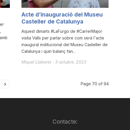
Acte d’inauguració del Museu
Casteller de Catalunya
er
,
Aquest dimarts #LaFurgo de #CarrerMajor
 amb
visita Valls per parlar sobre com serà l'acte
inaugural institucional del Museu Casteller de
Catalunya i quin balanç fan...
Miquel Llaberia
-
3 octubre, 2023
Page 70 of 94
Contacte: