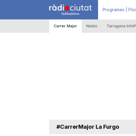
R
Programes | Pòd
Carrer Major
Nàstic
Tarragona InfoP
à
d
i
o
C
#CarrerMajor La Furgo
i