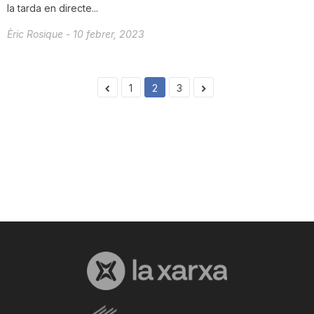
la tarda en directe...
Èric Rosique
-
10 febrer, 2023
1
2
3