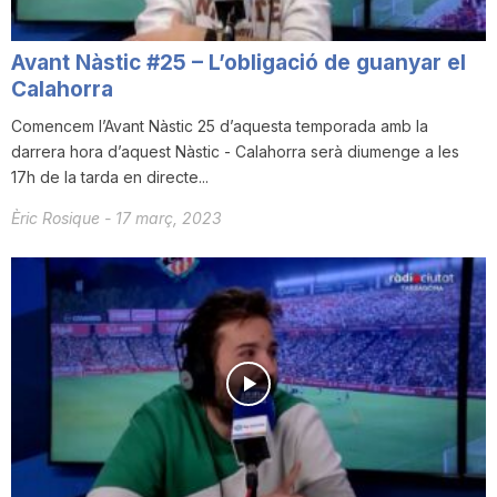
n
Avant Nàstic #25 – L’obligació de guanyar el
Calahorra
a
Comencem l’Avant Nàstic 25 d’aquesta temporada amb la
darrera hora d’aquest Nàstic - Calahorra serà diumenge a les
17h de la tarda en directe...
Èric Rosique
-
17 març, 2023