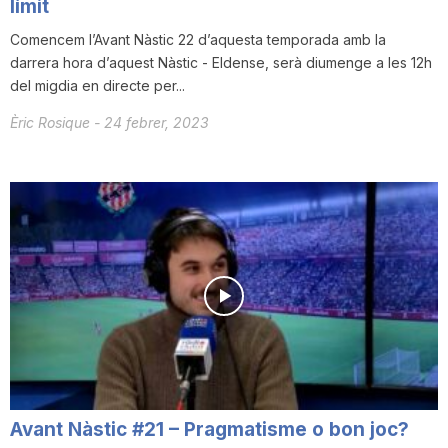
límit
Comencem l’Avant Nàstic 22 d’aquesta temporada amb la
darrera hora d’aquest Nàstic - Eldense, serà diumenge a les 12h
del migdia en directe per...
Èric Rosique
-
24 febrer, 2023
Avant Nàstic #21 – Pragmatisme o bon joc?