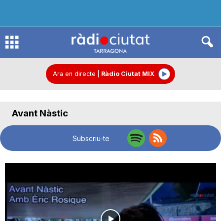
R
à
Ara en directe
|
Ràdio Ciutat MIX
d
Avant Nàstic
i
Subscriu-te
o
C