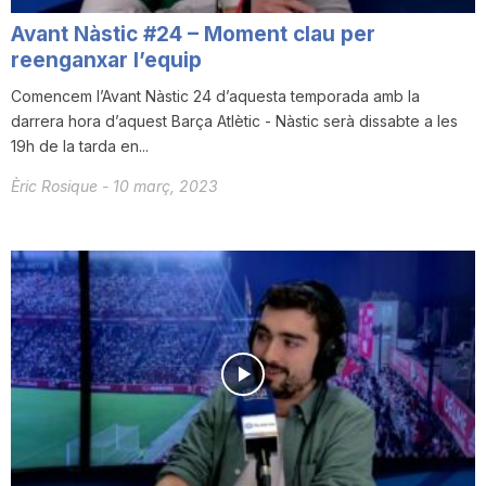
Avant Nàstic #24 – Moment clau per
reenganxar l’equip
Comencem l’Avant Nàstic 24 d’aquesta temporada amb la
darrera hora d’aquest Barça Atlètic - Nàstic serà dissabte a les
19h de la tarda en...
Èric Rosique
-
10 març, 2023