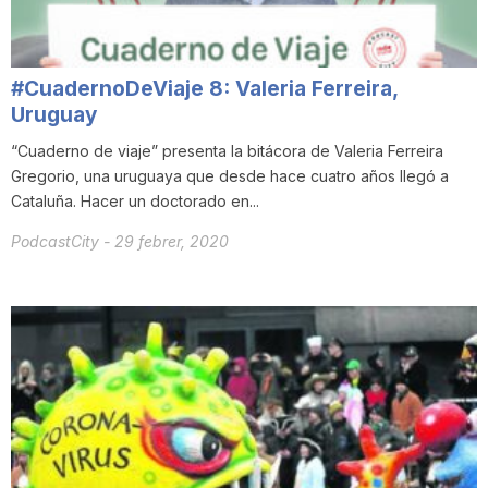
T
#CuadernoDeViaje 8: Valeria Ferreira,
a
Uruguay
“Cuaderno de viaje” presenta la bitácora de Valeria Ferreira
r
Gregorio, una uruguaya que desde hace cuatro años llegó a
Cataluña. Hacer un doctorado en...
r
PodcastCity
-
29 febrer, 2020
a
g
o