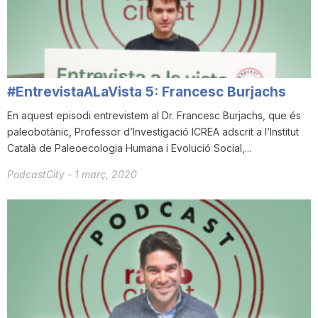
i
u
#EntrevistaALaVista 5: Francesc Burjachs
t
En aquest episodi entrevistem al Dr. Francesc Burjachs, que és
paleobotànic, Professor d’Investigació ICREA adscrit a l’Institut
Català de Paleoecologia Humana i Evolució Social,...
a
PodcastCity
-
1 març, 2020
t
d
e