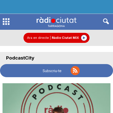
R
à
Ara en directe
|
Ràdio Ciutat MIX
d
PodcastCity
i
Subscriu-te
o
C