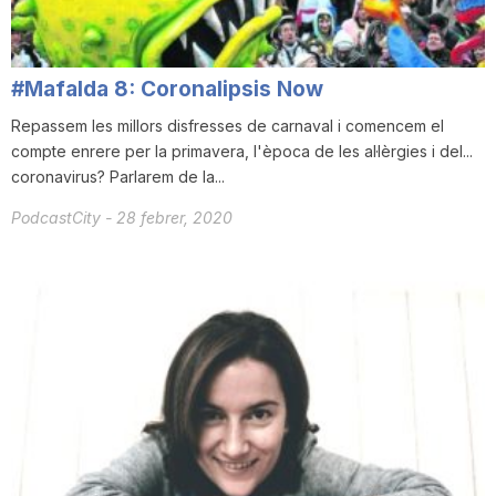
n
#Mafalda 8: Coronalipsis Now
a
Repassem les millors disfresses de carnaval i comencem el
compte enrere per la primavera, l'època de les al·lèrgies i del...
coronavirus? Parlarem de la...
PodcastCity
-
28 febrer, 2020