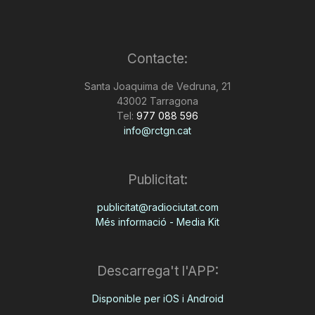
Contacte:
Santa Joaquima de Vedruna, 21
43002 Tarragona
Tel:
977 088 596
info@rctgn.cat
Publicitat:
publicitat@radiociutat.com
Més informació - Media Kit
Descarrega't l'APP:
Disponible per iOS i Android