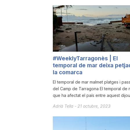
u
t
a
#WeeklyTarragonès | El
temporal de mar deixa petja
t
la comarca
El temporal de mar malmet platges i pas
d
del Camp de Tarragona El temporal de 
que ha afectat el país entre aquest dijous 
e
Adrià Tella
-
21 octubre, 2023
T