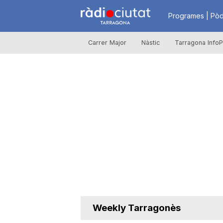
R
Programes | Pòd
Carrer Major
Nàstic
Tarragona InfoP
à
d
i
o
C
Weekly Tarragonès
i