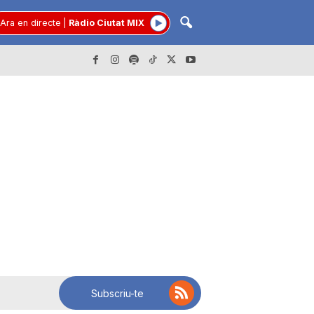
Ara en directe
|
Ràdio Ciutat MIX
Subscriu-te