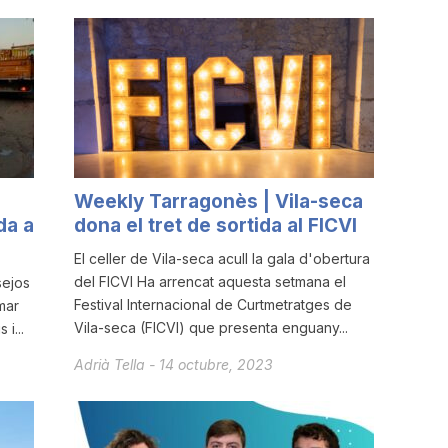
Weekly Tarragonès | Vila-seca
da a
dona el tret de sortida al FICVI
El celler de Vila-seca acull la gala d'obertura
del FICVI Ha arrencat aquesta setmana el
sejos
Festival Internacional de Curtmetratges de
mar
Vila-seca (FICVI) que presenta enguany...
i...
Adrià Tella
-
14 octubre, 2023