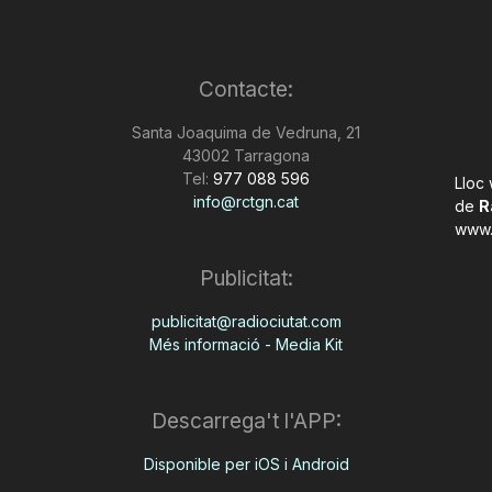
Contacte:
Santa Joaquima de Vedruna, 21
43002 Tarragona
Tel:
977 088 596
Lloc
info@rctgn.cat
de
R
www.
Publicitat:
publicitat@radiociutat.com
Més informació - Media Kit
Descarrega't l'APP:
Disponible per iOS i Android