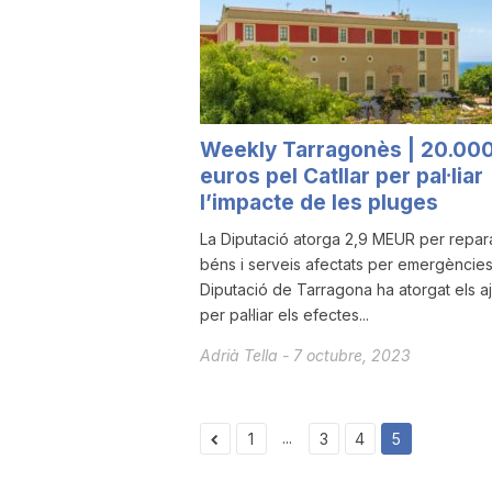
a
r
Weekly Tarragonès | 20.00
euros pel Catllar per pal·liar
r
l’impacte de les pluges
La Diputació atorga 2,9 MEUR per repar
a
béns i serveis afectats per emergències
Diputació de Tarragona ha atorgat els aj
per pal·liar els efectes...
g
Adrià Tella
-
7 octubre, 2023
o
...
1
3
4
5
n