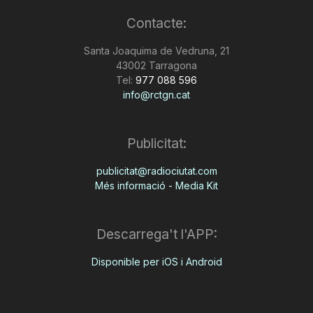
Contacte:
Santa Joaquima de Vedruna, 21
43002 Tarragona
Tel:
977 088 596
info@rctgn.cat
Publicitat:
publicitat@radiociutat.com
Més informació - Media Kit
Descarrega't l'APP:
Disponible per iOS i Android