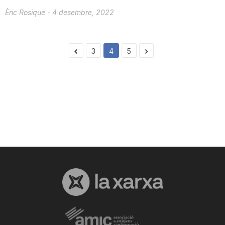
Èric Rosique
-
4 desembre, 2022
3
4
5