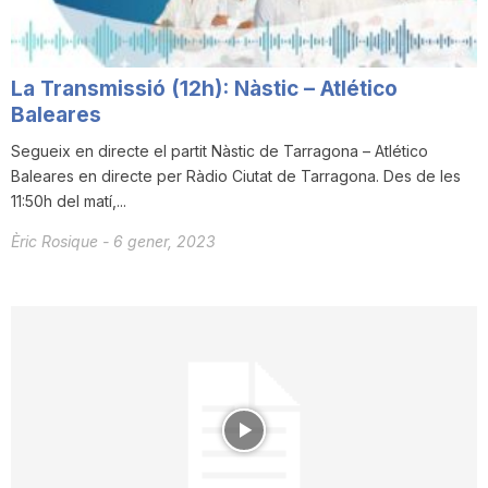
T
La Transmissió (12h): Nàstic – Atlético
a
Baleares
Segueix en directe el partit Nàstic de Tarragona – Atlético
r
Baleares en directe per Ràdio Ciutat de Tarragona. Des de les
11:50h del matí,...
r
Èric Rosique
-
6 gener, 2023
a
g
o