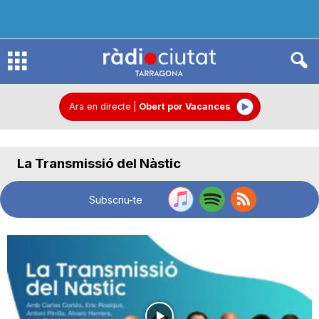
R
à
Ara en directe
|
Obert por Vacances
d
La Transmissió del Nàstic
i
Subscriu-te
o
C