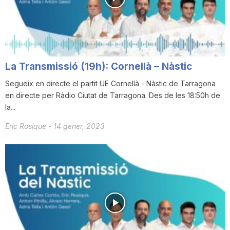
i
u
La Transmissió (19h): Cornellà – Nàstic
t
Segueix en directe el partit UE Cornellà - Nàstic de Tarragona
en directe per Ràdio Ciutat de Tarragona. Des de les 18:50h de
la...
a
Èric Rosique
-
14 gener, 2023
t
d
e