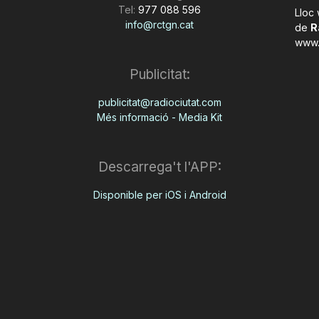
Tel:
977 088 596
Lloc
info@rctgn.cat
de
R
www.
Publicitat:
publicitat@radiociutat.com
Més informació - Media Kit
Descarrega't l'APP:
Disponible per iOS i Android