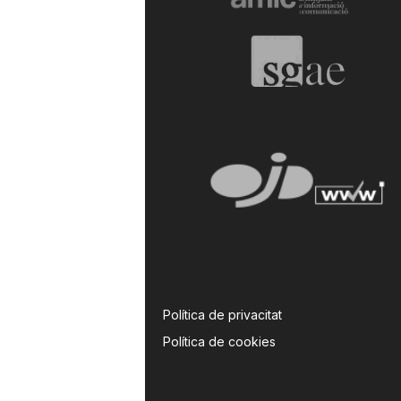
a
r
r
a
g
o
Política de privacitat
Política de cookies
n