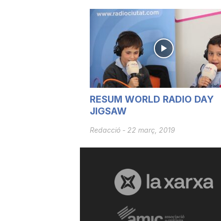
u
t
a
RESUM WORLD RADIO DAY
JIGSAW
t
Redacció
-
22 març, 2019
d
e
T