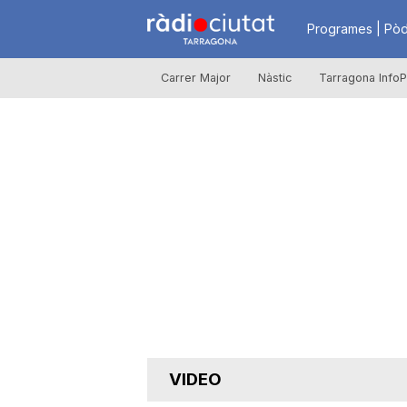
R
Programes | Pòd
Carrer Major
Nàstic
Tarragona InfoP
à
d
i
o
C
VIDEO
i