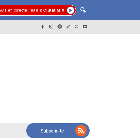
Ara en directe
|
Ràdio Ciutat MIX
Subscriu-te