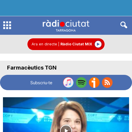
R
à
Ara en directe
|
Ràdio Ciutat MIX
d
Farmacèutics TGN
i
Subscriu-te
o
C