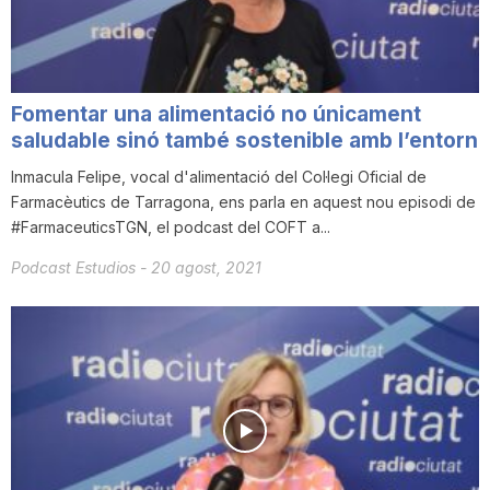
n
a
Fomentar una alimentació no únicament
saludable sinó també sostenible amb l’entorn
Inmacula Felipe, vocal d'alimentació del Col·legi Oficial de
Farmacèutics de Tarragona, ens parla en aquest nou episodi de
#FarmaceuticsTGN, el podcast del COFT a...
Podcast Estudios
-
20 agost, 2021