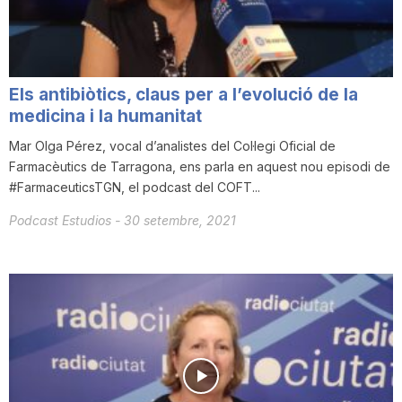
T
a
Els antibiòtics, claus per a l’evolució de la
medicina i la humanitat
r
Mar Olga Pérez, vocal d’analistes del Col·legi Oficial de
Farmacèutics de Tarragona, ens parla en aquest nou episodi de
#FarmaceuticsTGN, el podcast del COFT...
r
Podcast Estudios
-
30 setembre, 2021
a
g
o