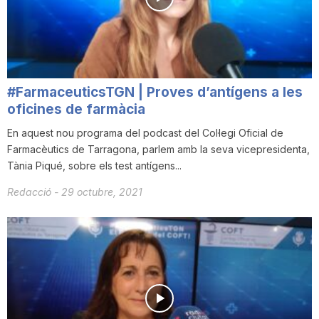
i
u
#FarmaceuticsTGN | Proves d’antígens a les
t
oficines de farmàcia
En aquest nou programa del podcast del Col·legi Oficial de
Farmacèutics de Tarragona, parlem amb la seva vicepresidenta,
a
Tània Piqué, sobre els test antígens...
Redacció
-
29 octubre, 2021
t
d
e