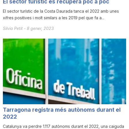
El sector turístic es recupera poc a poc
n
El sector turístic de la Costa Daurada tanca el 2022 amb unes
xifres positives i molt similars a les 2019 pel que fa a...
a
Silvia Petit
-
8 gener, 2023
Tarragona registra més autònoms durant el
2022
Catalunya va perdre 1.117 autònoms durant el 2022, una caiguda