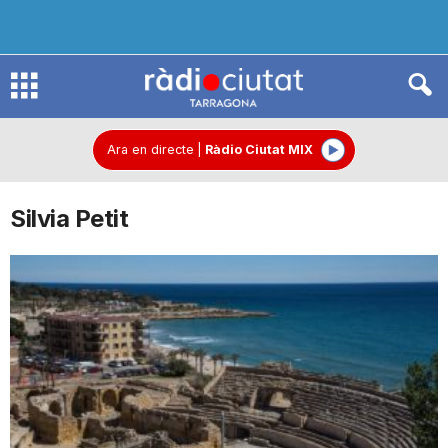
R
à
Ara en directe
|
Ràdio Ciutat MIX
Silvia Petit
d
i
o
C