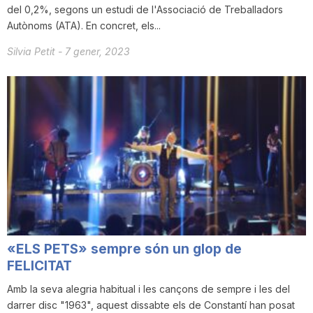
del 0,2%, segons un estudi de l'Associació de Treballadors
Autònoms (ATA). En concret, els...
Silvia Petit
-
7 gener, 2023
«ELS PETS» sempre són un glop de
FELICITAT
Amb la seva alegria habitual i les cançons de sempre i les del
darrer disc "1963", aquest dissabte els de Constantí han posat