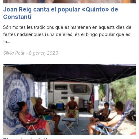
T
Joan Reig canta el popular «Quinto» de
Constantí
a
Són moltes les tradicions que es mantenen en aquests dies de
festes nadalenques i una de elles, és el bingo popular que es
fa...
r
Silvia Petit
-
8 gener, 2023
r
a
g
o