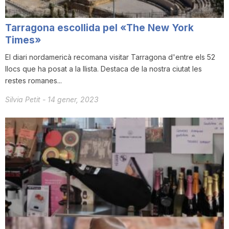
i
Tarragona escollida pel «The New York
Times»
u
El diari nordamericà recomana visitar Tarragona d'entre els 52
llocs que ha posat a la llista. Destaca de la nostra ciutat les
t
restes romanes...
Silvia Petit
-
14 gener, 2023
a
t
d
e