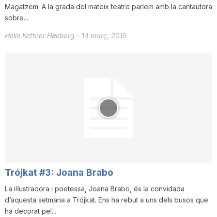
Magatzem. A la grada del mateix teatre parlem amb la cantautora
n
sobre...
Helle Kettner Høeberg
-
14 març, 2015
a
Trójkat #3: Joana Brabo
La il·lustradora i poetessa, Joana Brabo, és la convidada
d’aquesta setmana a Trójkat. Ens ha rebut a uns dels busos que
ha decorat pel...