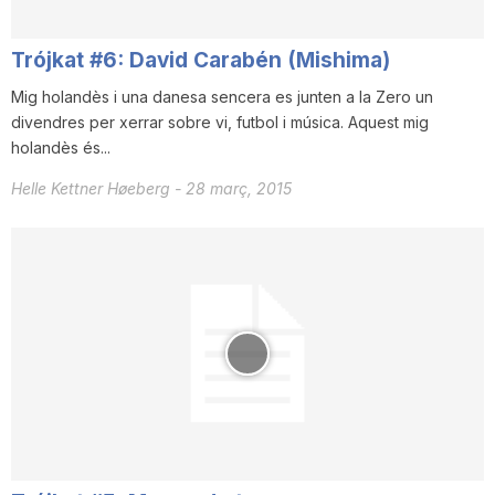
i
Trójkat #6: David Carabén (Mishima)
u
Mig holandès i una danesa sencera es junten a la Zero un
divendres per xerrar sobre vi, futbol i música. Aquest mig
holandès és...
t
Helle Kettner Høeberg
-
28 març, 2015
a
t
d
e