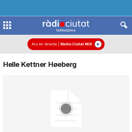
R
à
Ara en directe
|
Ràdio Ciutat MIX
Helle Kettner Høeberg
d
i
o
C