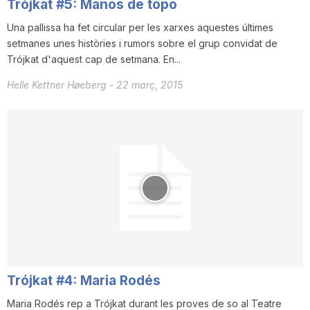
Trójkat #5: Manos de topo
T
Una pallissa ha fet circular per les xarxes aquestes últimes
setmanes unes històries i rumors sobre el grup convidat de
Trójkat d'aquest cap de setmana. En...
a
Helle Kettner Høeberg
-
22 març, 2015
r
r
a
g
Trójkat #4: Maria Rodés
o
Maria Rodés rep a Trójkat durant les proves de so al Teatre