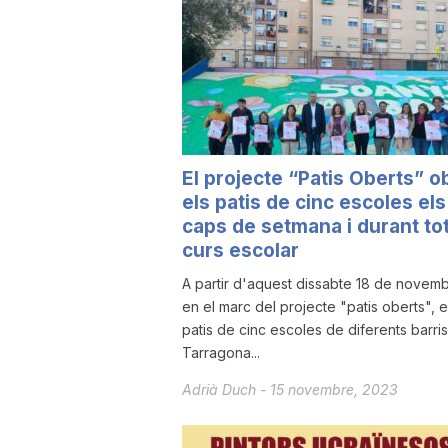
u
t
a
El projecte “Patis Oberts” o
els patis de cinc escoles els
t
caps de setmana i durant tot
curs escolar
A partir d'aquest dissabte 18 de novemb
d
en el marc del projecte "patis oberts", e
patis de cinc escoles de diferents barri
e
Tarragona...
Adrià Duch
-
15 novembre, 2023
T