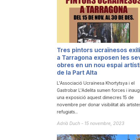
a
r
Tres pintors ucraïnesos exil
r
a Tarragona exposen les se
obres en un nou espai artíst
a
de la Part Alta
L'Associació Ucraïnesa Khortytsya i el
g
Gastrobar L'Adelita sumen forces i inau
una exposició aquest dimecres 15 de
novembre per donar visibilitat als artiste
o
refugiats...
Adrià Duch
-
15 novembre, 2023
n