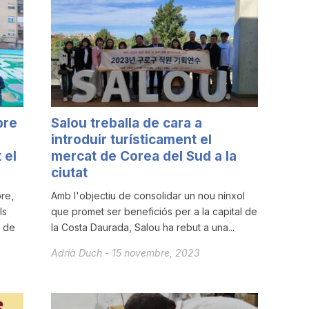
bre
Salou treballa de cara a
introduir turísticament el
 el
mercat de Corea del Sud a la
ciutat
re,
Amb l'objectiu de consolidar un nou nínxol
ls
que promet ser beneficiós per a la capital de
s de
la Costa Daurada, Salou ha rebut a una...
Adrià Duch
-
15 novembre, 2023