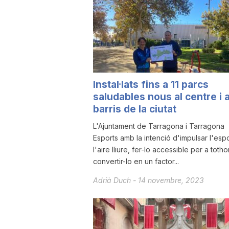
a
Instal·lats fins a 11 parcs
saludables nous al centre i a
barris de la ciutat
L'Ajuntament de Tarragona i Tarragona
Esports amb la intenció d'impulsar l'espo
l'aire lliure, fer-lo accessible per a totho
convertir-lo en un factor...
Adrià Duch
-
14 novembre, 2023