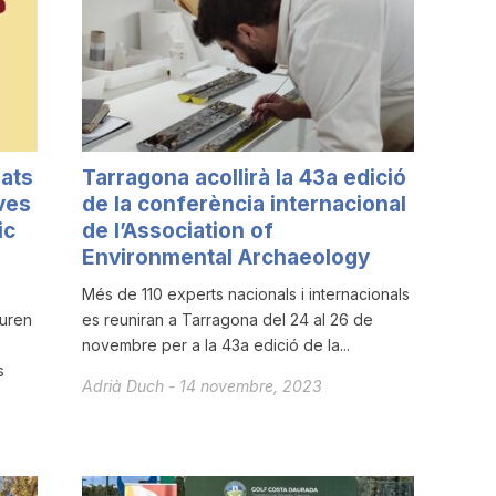
iats
Tarragona acollirà la 43a edició
ves
de la conferència internacional
ic
de l’Association of
Environmental Archaeology
Més de 110 experts nacionals i internacionals
guren
es reuniran a Tarragona del 24 al 26 de
novembre per a la 43a edició de la...
s
Adrià Duch
-
14 novembre, 2023