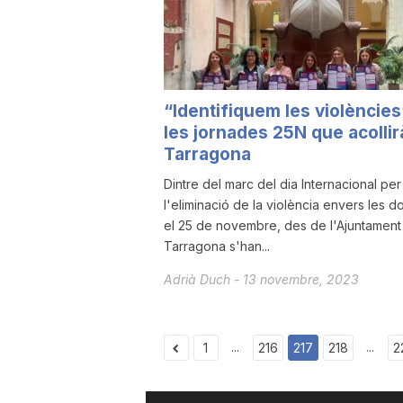
“Identifiquem les violències
les jornades 25N que acollir
Tarragona
Dintre del marc del dia Internacional per
l'eliminació de la violència envers les d
el 25 de novembre, des de l'Ajuntament
Tarragona s'han...
Adrià Duch
-
13 novembre, 2023
...
...
1
216
217
218
2