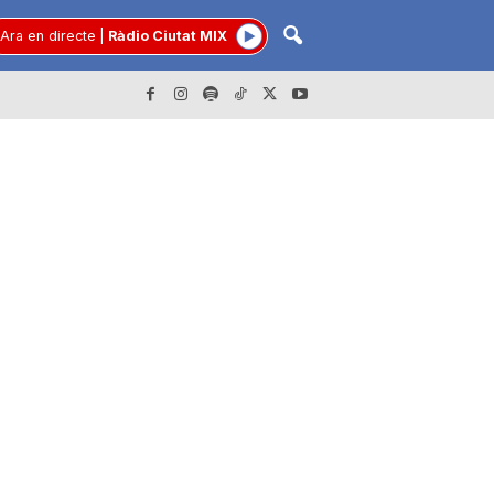
Ara en directe
|
Ràdio Ciutat MIX