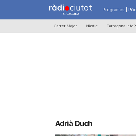
R
Programes | Pòd
Carrer Major
Nàstic
Tarragona InfoP
à
d
i
o
C
Adrià Duch
i