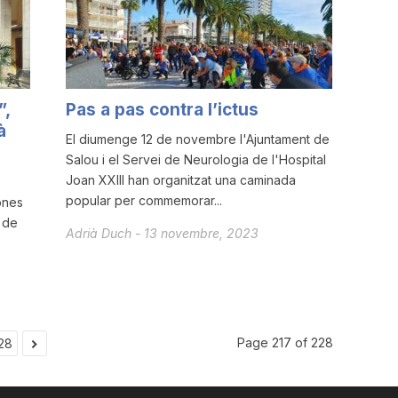
”,
Pas a pas contra l’ictus
à
El diumenge 12 de novembre l'Ajuntament de
Salou i el Servei de Neurologia de l'Hospital
Joan XXIII han organitzat una caminada
popular per commemorar...
ones
 de
Adrià Duch
-
13 novembre, 2023
Page 217 of 228
28