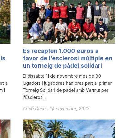
Es recapten 1.000 euros a
ls
favor de l’esclerosi múltiple en
un torneig de pàdel solidari
El dissabte 11 de novembre més de 80
rt a
jugadors i jugadores han pres part al primer
m i
Torneig Solidari de pàdel amb Vermut per
l'Esclerosi...
Adrià Duch
-
14 novembre, 2023