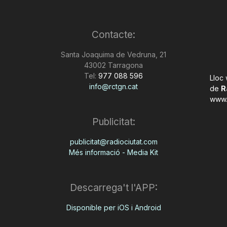
Contacte:
Santa Joaquima de Vedruna, 21
43002 Tarragona
Tel:
977 088 596
Lloc
info@rctgn.cat
de
R
www.
Publicitat:
publicitat@radiociutat.com
Més informació - Media Kit
Descarrega't l'APP:
Disponible per iOS i Android