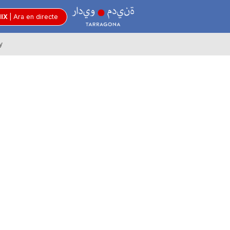
R
MIX
|
Ara en directe
y
à
d
i
o
C
i