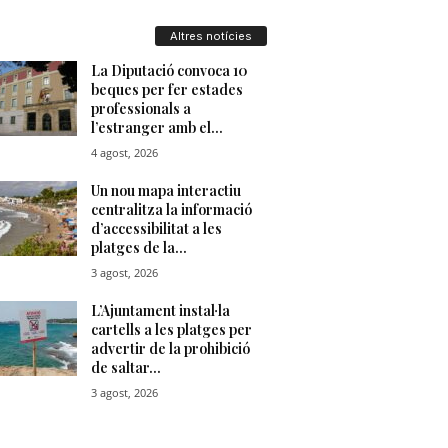
u
Altres notícies
t
a
t
d
e
T