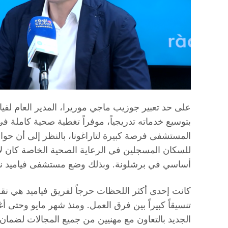
على حد تعبير جوزيب ماجي موريرا، المدير العام لفيام
بتوسيع خدماته تدريجياً، موفراً تغطية صحية كاملة ف
للسكان المسجلين في الرعاية الصحية الخاصة كان لا
أساسي في برشلونة. وبذلك وضع مستشفى فياميد نفس
كانت إحدى أكثر اللحظات حرجاً لفريق فياميد هي ن
تنسيقاً كبيراً بين فرق العمل. ومنذ شهر مايو وح
الجديد بالتعاون مع مهنيين من جميع المجالات لضمان