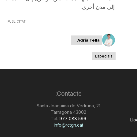
إلى مدن أخرى.
PUBLICITAT
Adrià Tella
Especials
Contacte:
Santa Joaquima de Vedruna, 21
43002 Tarragona
Tel:
977 088 596
Llo
info@rctgn.cat