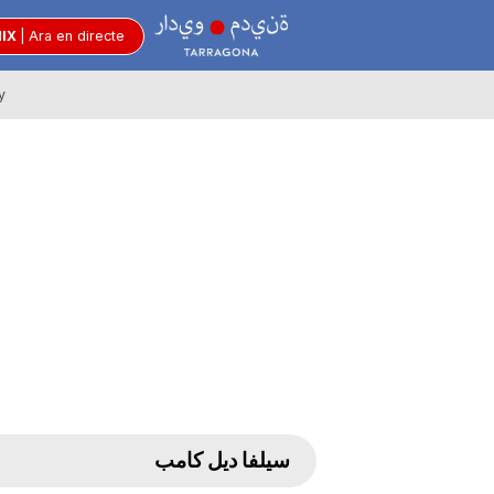
R
MIX
|
Ara en directe
y
à
d
i
o
C
سيلفا ديل كامب
i