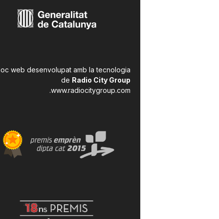
a
r
loc web desenvolupat amb la tecnologia
r
de
Radio City Group
.
www.radiocitygroup.com
a
g
o
n