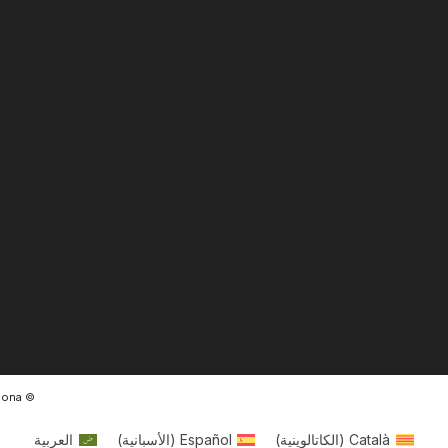
© Ràdio Ciutat de Tarragona
Català
(
الكاتالوينية
)
Español
(
الأسبانية
)
العربية