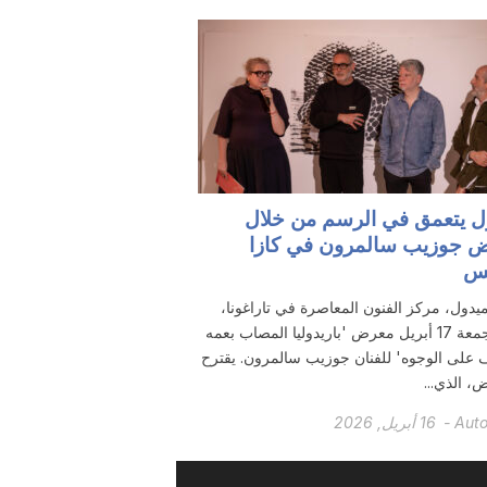
ل يتعمق في الرسم من خلال
 جوزيب سالمرون في كازا
لس
ميدول، مركز الفنون المعاصرة في تاراغونا،
هذا الجمعة 17 أبريل معرض 'باريدوليا المصاب بعمه
 على الوجوه' للفنان جوزيب سالمرون. يقترح
، الذي...
Aut
-
16 أبريل, 2026