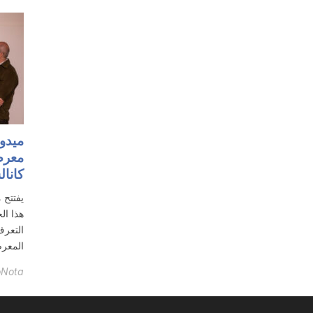
ميدو
معرض
كانا
يفتتح 
التعرف
المعرض
oNota