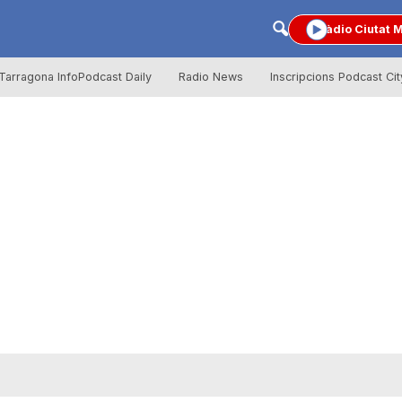
Ràdio Ciutat 
Tarragona InfoPodcast Daily
Radio News
Inscripcions Podcast Cit