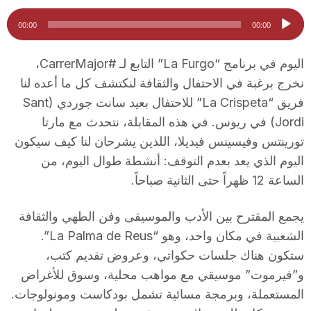
i
مشغل
00:00
00:00
الصوت
u
اليوم في برنامج “La Furgo” التابع لـ #CarrerMajor،
نخرج برغبة في الاحتفال والثقافة لنكتشف كل ما أعده لنا
فريق “La Crispeta” للاحتفال بعيد سانت جوردي (Sant
t
Jordi) في ريوس. في هذه المقابلة، نتحدث مع مارتا
تورينتس وفيسينس فيديلا، اللذين يشرحان لنا كيف سيكون
a
اليوم الذي يعد بعدم التوقف: أنشطة طوال اليوم، من
الساعة 12 ظهراً حتى الثانية صباحاً.
t
يجمع المقترح بين الأدب والموسيقى وفن الطهي والثقافة
الشعبية في مكان واحد، وهو “La Palma de Reus”.
d
ستكون هناك جلسات حكواتي، وعروض تقديم كتب،
و”فيرموت” موسيقي مع مواهب محلية، وسوق للأغراض
e
المستعملة، وبرمجة مسائية تشمل بودكاست ومونولوجات.