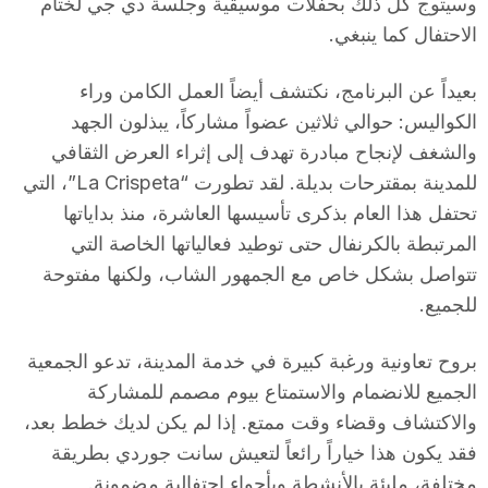
وسيتوج كل ذلك بحفلات موسيقية وجلسة دي جي لختام
T
الاحتفال كما ينبغي.
بعيداً عن البرنامج، نكتشف أيضاً العمل الكامن وراء
a
الكواليس: حوالي ثلاثين عضواً مشاركاً، يبذلون الجهد
والشغف لإنجاح مبادرة تهدف إلى إثراء العرض الثقافي
r
للمدينة بمقترحات بديلة. لقد تطورت “La Crispeta”، التي
تحتفل هذا العام بذكرى تأسيسها العاشرة، منذ بداياتها
r
المرتبطة بالكرنفال حتى توطيد فعالياتها الخاصة التي
تتواصل بشكل خاص مع الجمهور الشاب، ولكنها مفتوحة
للجميع.
a
بروح تعاونية ورغبة كبيرة في خدمة المدينة، تدعو الجمعية
g
الجميع للانضمام والاستمتاع بيوم مصمم للمشاركة
والاكتشاف وقضاء وقت ممتع. إذا لم يكن لديك خطط بعد،
o
فقد يكون هذا خياراً رائعاً لتعيش سانت جوردي بطريقة
مختلفة، مليئة بالأنشطة وبأجواء احتفالية مضمونة.