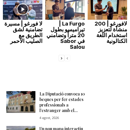
لافورغو | 200
La Furgo |
لا فورغو | مسيرة
منشأة لتعزيز
تيراميسو بطول
تضامنية لشق
استخدام اللغة
20 متراً وتضامني
الطريق مع
الكتالونية
في Sabor
الصليب الأحمر
Salou