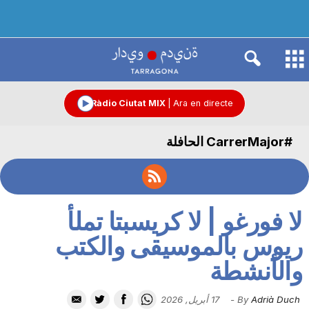
R
à
Ràdio Ciutat MIX
|
Ara en directe
#CarrerMajor الحافلة
d
i
لا فورغو | لا كريسبتا تملأ
o
ريوس بالموسيقى والكتب
والأنشطة
C
Adrià Duch
By
-
17 أبريل, 2026