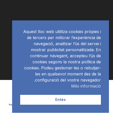
Aquest lloc web utilitza cookies pròpies i
de tercers per millorar l’experiència de
navegació, analitzar l’ús del servei i
mostrar publicitat personalitzada. En
continuar navegant, accepteu l’ús de
cookies segons la nostra política de
cookies. Podeu gestionar-les o rebutjar-
les en qualsevol moment des de la
configuració del vostre navegador.
Més informació
Subscriu-te al newsletter
RàdioNews
© Ràdio Ciutat de Tarragona
Entès
Català
(
الكاتالوينية
)
Español
(
الأسبانية
)
العربية