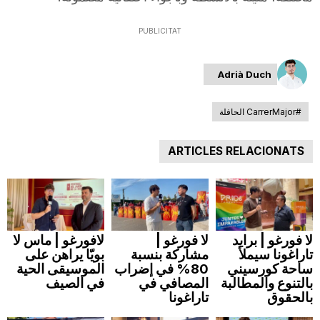
n
PUBLICITAT
a
Adrià Duch
#CarrerMajor الحافلة
ARTICLES RELACIONATS
لا فورغو | برايد
لا فورغو |
لافورغو | ماس لا
تاراغونا سيملأ
مشاركة بنسبة
بويّا يراهن على
ساحة كورسيني
80% في إضراب
الموسيقى الحية
بالتنوع والمطالبة
المصافي في
في الصيف
بالحقوق
تاراغونا