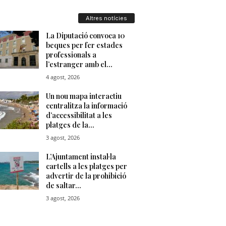
u
Altres notícies
t
a
t
d
e
T