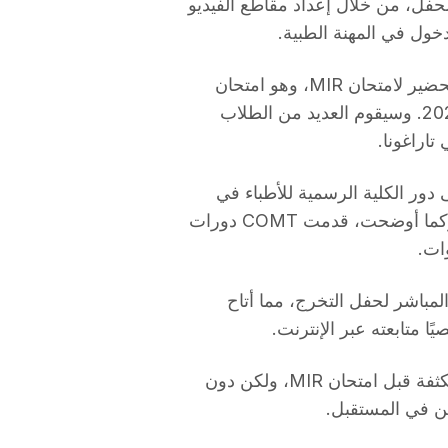
لحفل، من خلال إعداد مقاطع الفيديو
خول في المهنة الطبية.
بعد إكمال الدراسات، سيبدأ معظم الخريجين الآن التحضير لامتحان MIR، وهو امتحان
القبول للتخصص الطبي، والمقرر إجراؤه في يناير 2027. وسيقوم العديد من الطلاب
اراغونا.
لى دور الكلية الرسمية للأطباء في
تاراغونا (COMT) ومؤسستها طوال فترة الدراسة. وكما أوضحت، قدمت COMT دورات
ات.
مباشر لحفل التخرج، مما أتاح
ا متابعته عبر الإنترنت.
تواجه الدفعة الآن الأشهر القادمة بجلسات دراسية مكثفة قبل امتحان MIR، ولكن دون
ين في المستقبل.