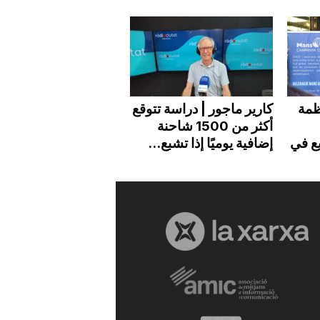
C | منظمة
كارير ماجور | دراسة تتوقع
أكثر من 1500 شاحنة
ع في
إضافية يوميًا إذا تشبع...