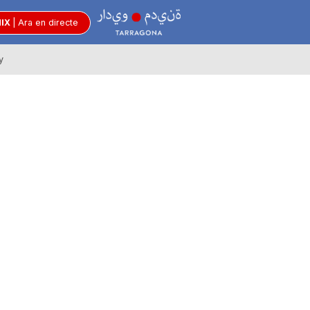
R
MIX
|
Ara en directe
y
à
d
i
o
C
i