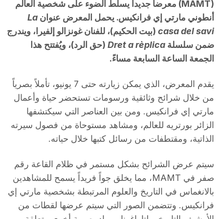
(MAMT) معرضاً جديداً يسلط الضوء على شخصية العالم
أنطوني مارتي إي فرانكيس. يحمل المعرض عنوان
La
casa del savi
(بيت الحكيم)، للفنان غونزالو إلفيرا، ويندرج
ضمن سلسلة
Dret a rèplica
(حق الرد)، ويُفتتح هذا
الجمعة الساعة السابعة مساءً.
يقدم المعرض، الذي يمكن زيارته حتى 7 يونيو، تأملاً بصرياً
من خلال شرائح وثائقية ورسومات تستحضر حياة وأعمال
مارتي إي فرانكيس. ومن بين العناصر التي سيكتشفها
الزائر بورتريه للعالم، ومشاهد مستوحاة من فصول سيرته
الذاتية، ومقتطفات من رسائل كتبها خلال حياته.
سيتم عرض الشرائح بشكل مستمر في ظلام القاعة رقم
صفر في MAMT، مما يخلق جواً فريداً يسمح للمشاهدين
بالانغماس في التاريخ والعلوم المرتبطة بشخصية مارتي إي
فرانكيس. وتتضمن الصور التي سيتم عرضها لقطات من
الأرشيف التاريخي لتاراغونا ومواد بصرية أخرى متعلقة