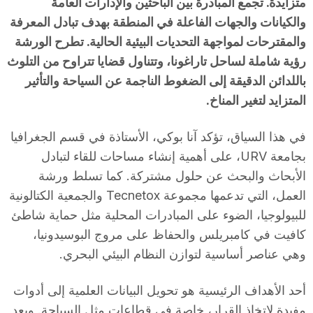
متزايدة. تجمع المبادرة بين الباحثين والإدارات العامة
والكيانات والجهات الفاعلة في المنطقة بهدف تبادل المعرفة
والمقترحات لمواجهة التحديات البيئية الحالية. تطرح الورشة
رؤية شاملة لساحل تاراغونا، وتتناول قضايا تتراوح من التلوث
باللدائن الدقيقة إلى الضغوط الناجمة عن السياحة والتأثير
المتزايد لتغير المناخ.
في هذا السياق، تؤكد آنا بوكي، الأستاذة في قسم الجغرافيا
بجامعة URV، على أهمية إنشاء مساحات للقاء لتبادل
الأبحاث والبحث عن حلول مشتركة. كما تسلط ورشة
العمل، التي تدعمها مجموعة Tecnetox والجمعية الكتالونية
للبيولوجيا، الضوء على المبادرات المحلية مثل حماية شاطئ
كافيت في كامبريلس والحفاظ على مروج البوسيدونيا،
وهي عناصر أساسية لتوازن النظام البيئي البحري.
أحد الأهداف الرئيسية هو تحويل البيانات العلمية إلى أدوات
مفيدة لاتخاذ القرار، خاصة في قطاعات مثل السياحة. ويعد