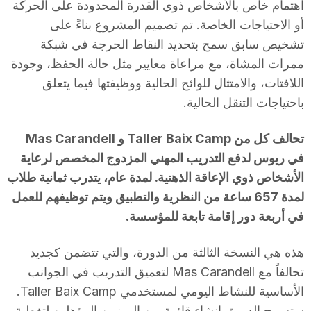
اهتمام خاص بالأشخاص ذوي القدرة المحدودة على الحركة
أو الاحتياجات الخاصة. تم تصميم المشروع بناءً على
تشخيص سابق سمح بتحديد النقاط الحرجة في شبكة
ممرات المشاة، مع مراعاة معايير مثل حالة الحفظ، وجودة
اللافتات، والامتثال للوائح الحالية ووظيفتها فيما يتعلق
باحتياجات التنقل الحالية.
تحالف كل من Taller Baix Camp و Mas Carandell
في ريوس لدفع التدريب المهني المزدوج المخصص لرعاية
الأشخاص ذوي الإعاقة الذهنية. لمدة عام، يتدرب ثمانية طلاب
لمدة 657 ساعة من النظرية والتطبيق ويتم توظيفهم للعمل
في أربعة دور إقامة تابعة للمؤسسة.
هذه هي النسخة الثالثة من الدورة، والتي تتضمن كجديد
تحالفاً مع Mas Carandell لتعميق التدريب في الجوانب
الأساسية للنشاط اليومي لمستخدمي Taller Baix Camp.
ستسمح الدورة بإنشاء قائمة من المهنيين المؤهلين لتغطية