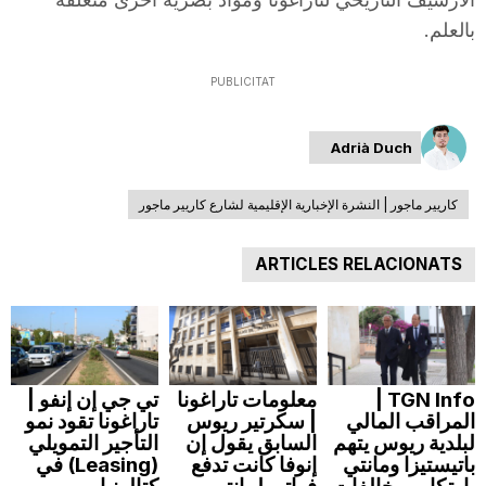
بالعلم.
PUBLICITAT
Adrià Duch
كاريير ماجور | النشرة الإخبارية الإقليمية لشارع كاريير ماجور
ARTICLES RELACIONATS
TGN Info |
معلومات تاراغونا
تي جي إن إنفو |
المراقب المالي
| سكرتير ريوس
تاراغونا تقود نمو
لبلدية ريوس يتهم
السابق يقول إن
التأجير التمويلي
باتيستيزا ومانتي
إنوفا كانت تدفع
(Leasing) في