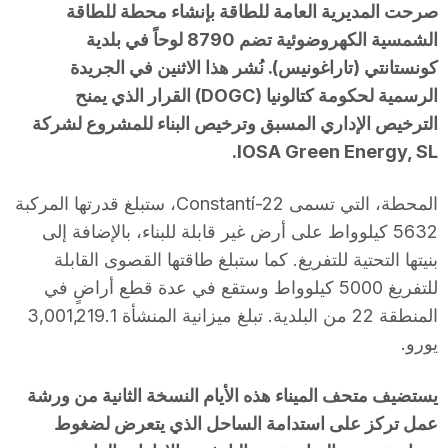
صرحت المديرية العامة للطاقة بإنشاء محطة للطاقة
الشمسية الكهروضوئية تضم 8790 لوحاً في بلدية
كونستانتي (تاراغونيس). نُشر هذا الاثنين في الجريدة
الرسمية لحكومة كتالونيا (DOGC) القرار الذي يمنح
الترخيص الإداري المسبق وترخيص البناء للمشروع لشركة
IOSA Green Energy, SL.
المحطة، التي تسمى Constantí-22، ستبلغ قدرتها المركبة
5632 كيلوواط على أرض غير قابلة للبناء، بالإضافة إلى
بنيتها التحتية للتفريغ. كما ستبلغ طاقتها القصوى القابلة
للتفريغ 5000 كيلوواط وستقع في عدة قطع أراضٍ في
المنطقة 22 من البلدية. تبلغ ميزانية المنشأة 3,001,219.1
يورو.
يستضيف متحف الميناء هذه الأيام النسخة الثانية من ورشة
عمل تركز على استدامة الساحل الذي يتعرض لضغوط