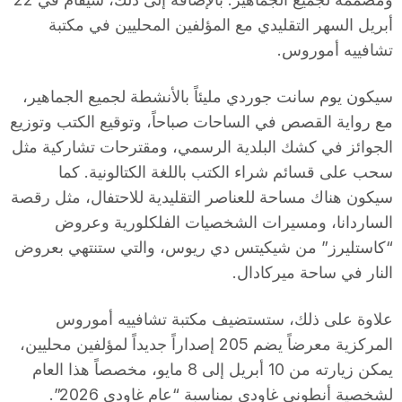
أبريل السهر التقليدي مع المؤلفين المحليين في مكتبة
تشافييه أموروس.
سيكون يوم سانت جوردي مليئاً بالأنشطة لجميع الجماهير،
مع رواية القصص في الساحات صباحاً، وتوقيع الكتب وتوزيع
الجوائز في كشك البلدية الرسمي، ومقترحات تشاركية مثل
سحب على قسائم شراء الكتب باللغة الكتالونية. كما
سيكون هناك مساحة للعناصر التقليدية للاحتفال، مثل رقصة
الساردانا، ومسيرات الشخصيات الفلكلورية وعروض
“كاستليرز” من شيكيتس دي ريوس، والتي ستنتهي بعروض
النار في ساحة ميركادال.
علاوة على ذلك، ستستضيف مكتبة تشافييه أموروس
المركزية معرضاً يضم 205 إصداراً جديداً لمؤلفين محليين،
يمكن زيارته من 10 أبريل إلى 8 مايو، مخصصاً هذا العام
لشخصية أنطوني غاودي بمناسبة “عام غاودي 2026”.