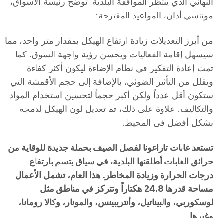
النهائي الذي ينتظر الموافقة البلدية. توضح رئيسة الأسواق،
مونتسي أدان، المواعيد المقترحة:
من أبرز التعديلات زيادة ارتفاع الهيكل بمقدار متر واحد، مما
سيسهل إقامة الفعاليات ويحسن رؤية واجهة السوق. كما
تمت إعادة التفكير في نظام الإضاءة ليكون أكثر كفاءة
ويقلل من التأثير الضوئي، بالإضافة إلى حجم الأقمشة التي
ستكون أقل عدداً ولكن أكبر حجماً لتحسين استخدام المواد
والتكاليف. علاوة على ذلك، تم تعديل لون الهيكل لدمجه
بشكل أفضل في المحيط.
تستعد غابات تاراغونا لفصل الصيف بحملة جديدة للوقاية من
حرائق الغابات أطلقتها البلدية، في سياق يتسم بارتفاع
درجات الحرارة وزيادة المخاطر. هذا العام، تشمل الأعمال
مساحة قدرها 24.8 هكتاراً وتتركز في مناطق مثل
لوسكوربي، والبيناتيل، وأنتريبينس، والمونار، وكالا رومانا،
وغيرها.