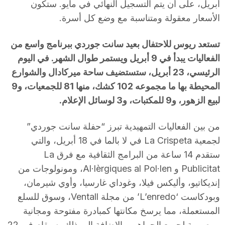
أبريل، على أن يتم التسجيل النهائي في مايو. ستكون
الأسعار معقولة ومتناسبة مع وضع كل أسرة.
تستعد ريوس للاحتفال بعيد سانت جوردي ببرنامج واسع من
الفعاليات يبدأ في 9 أبريل ويستمر طوال الشهر. في اليوم
الرئيسي، 23 أبريل، ستستضيف ساحة ميركادال والشوارع
المحيطة بها ما مجموعه 102 كشك، منها 81 للجمعيات، و9
لبيع الزهور، و9 للمكتبات، و3 لوسائل الإعلام.
من بين الفعاليات التمهيدية تبرز “حفلة سانت جوردي”
لجمعية La Crispeta في لا بالما في 18 أبريل، والتي
ستقدم 14 ساعة من البرامج الثقافية مع فرق La
Publicitat و Al·lèrgiques al Pol·len، ومونولوجات من
إنديكاتيو، وأليكس فيلا، وغوداي غارسيا، وأوي شيرمان،
وبودكاست ‘L’enredo’ من مجلة Ventall، وسوق للسلع
المستعملة، مما يرسخ مكانتها كمبادرة مفتوحة ومجانية
ومصممة لجميع الجماهير. بالإضافة إلى ذلك، سيقام في 22