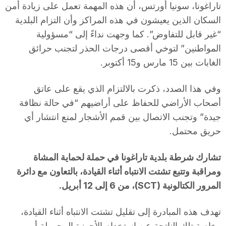
تاراغونا، سونيا أورتس، أن هذه المهمة تعمل على زيادة أمن
السكان الذين يعيشون في هذه المراكز وأن التزام البلدية
“غير قابل للتفاوض”. كما وجهت نداءً إلى “مسؤولية
المواطنين” لتوخي أقصى درجات الحذر لتجنب حرائق
الغابات بين 15 مارس و15 أكتوبر.
وفي هذا الصدد، ذكرت بالالتزام الذي يقع على عاتق
أصحاب الأراضي للحفاظ على أراضيهم “في حالة نظافة
جيدة” وتجنب الاتصال بين قمم الأشجار لمنع انتشار أي
حريق محتمل.
تشارك شرطة بلدية تاراغونا في حملة لحماية المشاة
ومراقبة وتتبع تشتت الانتباه أثناء القيادة، بالتعاون مع دائرة
المرور الكتالونية (SCT)، من 6 إلى 12 أبريل.
تهدف هذه المبادرة إلى تقليل تشتت الانتباه أثناء القيادة،
وخاصة تلك الناتجة عن استخدام الأجهزة المحمولة أو