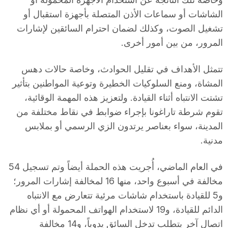
الشاشات أو سماعات الأذن المتصلة بأجهزة استقبال أو
تشغيل الصوت، وكذلك لضمان احترام السائقين لإشارات
المرور، من بين أمور أخرى.
تتمثل الأهداف في تقليل الحوادث، وخاصة حالات دهس
المشاة، ومنع السلوكيات الخطيرة وتوعية المواطنين بتأثير
تشتت الانتباه أثناء القيادة. ولتعزيز هذه المهمة الوقائية،
تقوم شرطة تاراغونا بإجراء ضوابط في نقاط مختلفة من
المدينة، سواء بعناصر يرتدون الزي الرسمي أو بملابس
مدنية.
في العام الماضي، أُجريت هذه الحملة أيضاً وتم تسجيل 54
مخالفة في أسبوع واحد، منها 16 لمخالفة إشارات المرور؛
و5 للقيادة باستخدام شاشات مرئية تتعارض مع الانتباه
الدائم للقيادة، و19 لاستخدام الهواتف المحمولة أو أي نظام
اتصال آخر يتطلب تدخل السائق يدوياً، و14 مخالفة