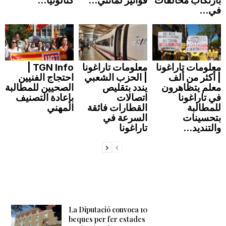
بارتكاب مخالفات
فواتير لمانتي...
كتالونيا...
في...
معلومات تاراغونا
معلومات تاراغونا
TGN Info |
| أكثر من ألف
| الحزب الشعبي
احتجاج الفنيين
معلم يتظاهرون
يندد بتقليص
الصحيين للمطالبة
في تاراغونا
اتصالات
بإعادة التصنيف
للمطالبة
القطارات فائقة
المهني
بتحسينات
السرعة في
والتنديد...
تاراغونا