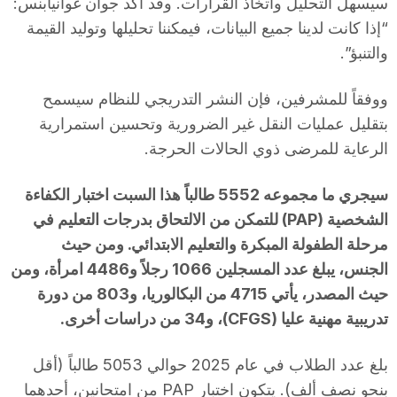
سيسهل التحليل واتخاذ القرارات. وقد أكد جوان غوانيابنس:
n
“إذا كانت لدينا جميع البيانات، فيمكننا تحليلها وتوليد القيمة
والتنبؤ”.
a
ووفقاً للمشرفين، فإن النشر التدريجي للنظام سيسمح
بتقليل عمليات النقل غير الضرورية وتحسين استمرارية
الرعاية للمرضى ذوي الحالات الحرجة.
سيجري ما مجموعه 5552 طالباً هذا السبت اختبار الكفاءة
الشخصية (PAP) للتمكن من الالتحاق بدرجات التعليم في
مرحلة الطفولة المبكرة والتعليم الابتدائي. ومن حيث
الجنس، يبلغ عدد المسجلين 1066 رجلاً و4486 امرأة، ومن
حيث المصدر، يأتي 4715 من البكالوريا، و803 من دورة
تدريبية مهنية عليا (CFGS)، و34 من دراسات أخرى.
بلغ عدد الطلاب في عام 2025 حوالي 5053 طالباً (أقل
بنحو نصف ألف). يتكون اختبار PAP من امتحانين، أحدهما