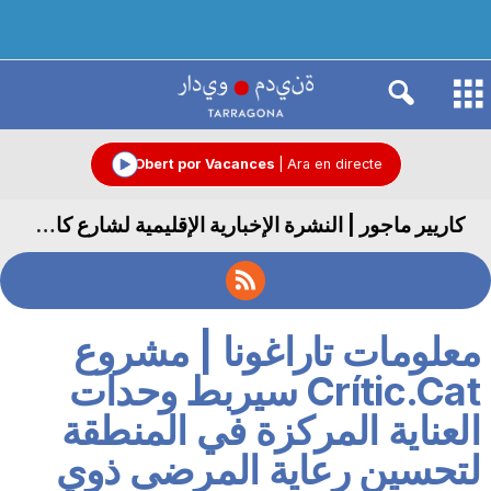
R
à
Obert por Vacances
|
Ara en directe
كاريير ماجور | النشرة الإخبارية الإقليمية لشارع كاريير ماجور
d
i
معلومات تاراغونا | مشروع
o
Crític.Cat سيربط وحدات
العناية المركزة في المنطقة
C
لتحسين رعاية المرضى ذوي