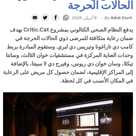
الحالات الحرجة
i
Adrià Duch
By
-
9 أبريل, 2026
u
يدفع النظام الصحي الكتالوني بمشروع Crític.Cat بهدف
ضمان رعاية متكافئة للمرضى ذوي الحالات الحرجة في
t
كامب دي تاراغونا وتيريس دي لبري. وستقوم المبادرة بربط
وحدات العناية المركزة في مستشفيات خوان الثالث، وسانتا
تيكلا، وسان خوان دي ريوس، وفيرج دي لا سينتا، بالإضافة
a
إلى المراكز الإقليمية، لضمان حصول كل مريض على الرعاية
في المكان الأنسب في كل لحظة.
t
d
e