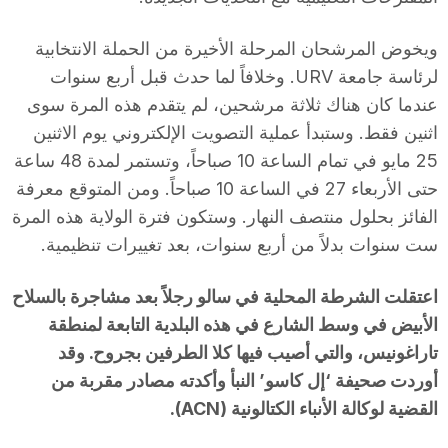
ويخوض المرشحان المرحلة الأخيرة من الحملة الانتخابية
لرئاسة جامعة URV. وخلافاً لما حدث قبل أربع سنوات
عندما كان هناك ثلاثة مرشحين، لم يتقدم هذه المرة سوى
اثنين فقط. وستبدأ عملية التصويت الإلكتروني يوم الاثنين
25 مايو في تمام الساعة 10 صباحاً، وتستمر لمدة 48 ساعة
حتى الأربعاء 27 في الساعة 10 صباحاً. ومن المتوقع معرفة
الفائز بحلول منتصف النهار. وستكون فترة الولاية هذه المرة
ست سنوات بدلاً من أربع سنوات، بعد تغييرات تنظيمية.
اعتقلت الشرطة المحلية في سالو رجلاً بعد مشاجرة بالسلاح
الأبيض في وسط الشارع في هذه البلدية التابعة لمنطقة
تاراغونيس، والتي أصيب فيها كلا الطرفين بجروح. وقد
أوردت صحيفة ‘إل كاسو’ النبأ وأكدته مصادر مقربة من
القضية لوكالة الأنباء الكتالونية (ACN).