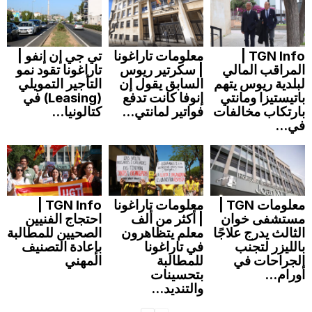
TGN Info |
معلومات تاراغونا
تي جي إن إنفو |
المراقب المالي
| سكرتير ريوس
تاراغونا تقود نمو
لبلدية ريوس يتهم
السابق يقول إن
التأجير التمويلي
باتيستيزا ومانتي
إنوفا كانت تدفع
(Leasing) في
بارتكاب مخالفات
فواتير لمانتي...
كتالونيا...
في...
معلومات TGN |
معلومات تاراغونا
TGN Info |
مستشفى خوان
| أكثر من ألف
احتجاج الفنيين
الثالث يدرج علاجًا
معلم يتظاهرون
الصحيين للمطالبة
بالليزر لتجنب
في تاراغونا
بإعادة التصنيف
الجراحات في
للمطالبة
المهني
أورام...
بتحسينات
والتنديد...