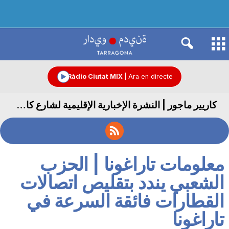
R
à
Ràdio Ciutat MIX
|
Ara en directe
كاريير ماجور | النشرة الإخبارية الإقليمية لشارع كاريير ماجور
d
i
معلومات تاراغونا | الحزب
o
الشعبي يندد بتقليص اتصالات
القطارات فائقة السرعة في
C
تاراغونا