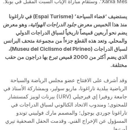
Xarxa Més’. وستقام مباراة الإياب السبت المقبل في بوبلا.
يستضيف ‘فضاء السياحة’ (Espai Turisme) في تاراغونا
منذ هذا الخميس معرض
جلود الدراجات الهوائية
، وهو معرض
يضم نحو أربعين قميصاً تاريخياً لسباق الدراجات الدولي
والمحلي. وتعد هذه القطع جزءاً من مجموعة متحف البرانس
لسباق الدراجات (Museu del Ciclismo del Pirineo)،
الذي يضم أكثر من 2000 قميص تبرع بها دراجون من حقب
مختلفة.
وقد أشرف على الافتتاح عضو مجلس الرياضة والسياحة
الرياضية ببلدية تاراغونا، ماريو سولير، وبمشاركة الأستاذ في
جامعة روفيرا إي فيرجيلي (URV) بيرنات لوبيز كمستشار
للمحتوى؛ ومندوب الاتحاد الكتالوني لسباق الدراجات في
تاراغونا جوردي بوجول؛ والمصمم مارك فولبيني توندو
المسؤول عن الإخراج الفني. وقدمت الحفل الصحفية تيري
أورتيغا.