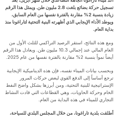
أكد ميناء تاراغونا اتجاهه التصاعدي خلال شهر أبريل، بعد
تسجيل حركة بضائع بلغت 2.8 مليون طن. ويمثل هذا الرقم
زيادة بنسبة 2% مقارنة بالفترة نفسها من العام السابق،
ويوطد الأداء الإيجابي الذي أظهرته البنية التحتية لتاراغونا منذ
بداية العام.
ومع هذه النتائج، استقر الرصيد التراكمي للثلث الأول من
العام المالي عند إجمالي 10.3 مليون طن. ويعادل هذا الرقم
أيضاً نمواً بنسبة 2% مقارنة بالفترة نفسها من عام 2025.
وبحسب بيانات الميناء نفسه، فإن هذه الديناميكية الإيجابية
ترجع أساساً إلى الدفع القوي لبعض حركات المرور
الإستراتيجية للبنية التحتية، ومن أبرزها بشكل واضح النفط
الخام وحركة الحاويات، وهي القطاعات التي قادت النشاط
التجاري للميناء في هذه البداية من العام.
أطلقت بلدية تاراغونا، من خلال المجلس البلدي للسياحة،