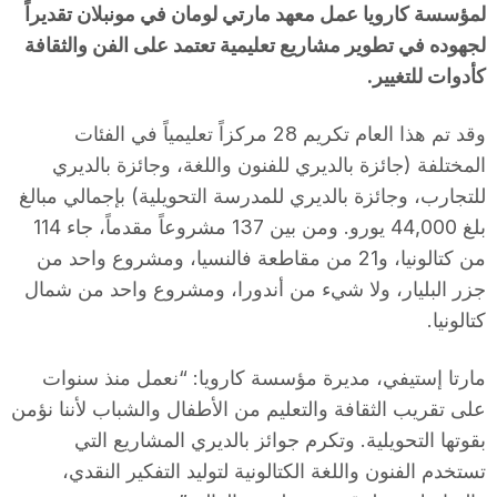
لمؤسسة كارويا عمل معهد مارتي لومان في مونبلان تقديراً
لجهوده في تطوير مشاريع تعليمية تعتمد على الفن والثقافة
كأدوات للتغيير.
وقد تم هذا العام تكريم 28 مركزاً تعليمياً في الفئات
المختلفة (جائزة بالديري للفنون واللغة، وجائزة بالديري
للتجارب، وجائزة بالديري للمدرسة التحويلية) بإجمالي مبالغ
بلغ 44,000 يورو. ومن بين 137 مشروعاً مقدماً، جاء 114
من كتالونيا، و21 من مقاطعة فالنسيا، ومشروع واحد من
جزر البليار، ولا شيء من أندورا، ومشروع واحد من شمال
كتالونيا.
مارتا إستيفي، مديرة مؤسسة كارويا: “نعمل منذ سنوات
على تقريب الثقافة والتعليم من الأطفال والشباب لأننا نؤمن
بقوتها التحويلية. وتكرم جوائز بالديري المشاريع التي
تستخدم الفنون واللغة الكتالونية لتوليد التفكير النقدي،