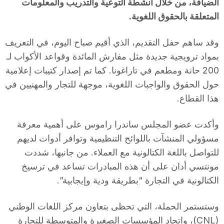
الضيافة، من خلال أنشطة التوعية والتدريب والمعلومات
المتعلقة بالحقوق اللغوية.
وقد ساهم حفل التقديم، الذي أقيم صباح اليوم، في التعريف
بمواد ترويجية جديدة مثل مفارش المائدة وقواعد الأكواب لـ
200 حانة ومطعم في تاراغونا. كما تم إصدار كتيبات إعلامية
حول الحقوق والواجبات اللغوية، موجهة للتجار والمهنيين في
هذا القطاع.
وأكدت عضو المجلس ساندرا راموس على أهمية معرفة
مسؤولي المنشآت باللوائح التنظيمية وتوافر أدوات لديهم
للتواصل باللغة الكتالونية مع العملاء. من جانبها، شددت
مونتسي أدان على أن هذه المبادرات تساعد في ترسيخ
الكتالونية في التجارة “بطريقة ودية وإيجابية”.
وستستمر الحملة، التي تحظى بتعاون مركز اللغات الوطني
(CNL)، واتحاد المؤسسات الصغيرة والمتوسطة للتجارة