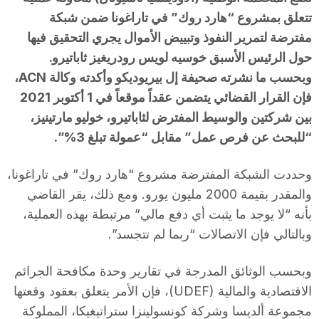
تتعلق بمشروع “هارد روك” في تاراغونا ضمن شبكة
مفترضة لتمرير النفوذ وتبييض الأموال يجري التحقيق فيها
حول الرئيس الأسبق خوسيه لويس رودريغيز ثاباتيرو.
وبحسب ما نشرته صحيفة إل بيريوديكو وأكدته وكالة ACN،
فإن القرار القضائي يتضمن عقداً موقعاً في 1 أكتوبر 2021
بين شركتين والوسيط المفترض لثاباتيرو، خوليو مارتينيز،
“للبحث عن فرص عمل” مقابل “عمولة تبلغ 3%”.
وحددت الشبكة المفترضة مشروع “هارد روك” في تاراغونا،
والمقدر بقيمة 2000 مليون يورو. ومع ذلك، يقر القاضي
بأنه “لا يوجد ما يثبت أي دفع مالي” مرتبطة بهذه العملية،
وبالتالي فإن الاتصالات “ربما لم تتجسد”.
وبحسب الوثائق المدرجة في تقارير وحدة مكافحة الجرائم
الاقتصادية والمالية (UDEF)، فإن الأمر يتعلق بعقود وقعتها
مجموعة ألديسا وشركة كونسولينزا ستراتيغيكا، المملوكة