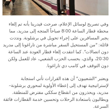
T
a
وفي تصريح لوسائل الإعلام، صرحت فيدرينا بأنه تم إلغاء
محطة قطار الساعة 8:00 صباحاً المتجه إلى مدريد، مما
r
يجبر المسافرين على إجراء تحويل في برشلونة. ونددت
قائلة: “من المستحيل السفر مباشرة من تاراغونا إلى مدريد
دون اتصالات”. كما انتقدت إلغاء قطار العودة عند الساعة
r
20:30، والذي، بحسب الحزب الشعبي، عاد للعمل ولكن
دون التوقف في كامب دي تاراغونا.
a
ويعتبر “الشعبيون” أن هذه القرارات تأتي استجابة
g
لإستراتيجية تهدف إلى إعطاء الأولوية لمحوري برشلونة-
مدريد، ويحذرون من انقطاع سككي مفترض للمنطقة.
ويطالبون باستعادة الرحلات وتحسين خدمة القطارات فائقة
o
السرعة.