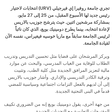
n
تجري جامعة روفيرا إي فيرجيلي (URV) انتخابات لاختيار
رئيس جديد لها الأسبوع المقبل، من 25 إلى 27 مايو،
a
بمشاركة مرشحين اثنين. حيث يترشح جوزيب بالاريس
لإعادة انتخابه، بينما يطرح دومينيك بويغ، الذي كان نائباً
لرئيس الجامعة سابقاً مع ماريا خوسيه فيغيراس، نفسه الآن
لقيادة الجامعة.
ويركز المرشحان على قضايا مثل تحسين التدريس وتدريب
الطلاب للوقاية من الغياب المدرسي، والبحث عن موارد
مالية لتعزيز المرافق الجديدة مثل كلية الطب، وتثبيت
وترقية الكادر التدريسي والإداري. وأشار جوزيب بالاريس
إلى أن لديهم بالفعل التزامات اجتماعية وسياسية للمضي
قدماً في البنى التحتية الجديدة.
من جهة أخرى، يقول دومينيك بويغ إنه من الضروري تكييف
المقترحات التعليمية مع التحديات الجديدة.