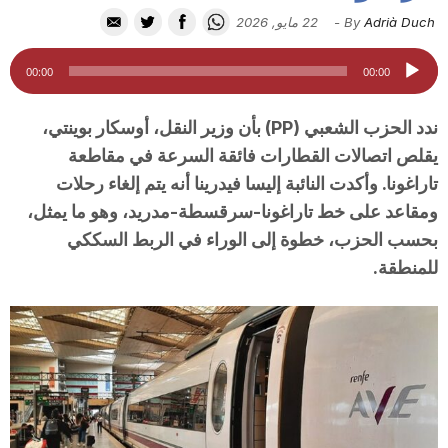
i
Adrià Duch
By
-
22 مايو, 2026
مشغل
00:00
00:00
u
الصوت
ندد الحزب الشعبي (PP) بأن وزير النقل، أوسكار بوينتي،
t
يقلص اتصالات القطارات فائقة السرعة في مقاطعة
تاراغونا. وأكدت النائبة إليسا فيدرينا أنه يتم إلغاء رحلات
ومقاعد على خط تاراغونا-سرقسطة-مدريد، وهو ما يمثل،
a
بحسب الحزب، خطوة إلى الوراء في الربط السككي
للمنطقة.
t
d
e