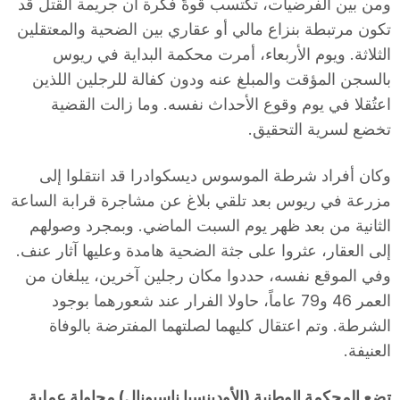
ومن بين الفرضيات، تكتسب قوةً فكرة أن جريمة القتل قد
تكون مرتبطة بنزاع مالي أو عقاري بين الضحية والمعتقلين
الثلاثة. ويوم الأربعاء، أمرت محكمة البداية في ريوس
بالسجن المؤقت والمبلغ عنه ودون كفالة للرجلين اللذين
اعتُقلا في يوم وقوع الأحداث نفسه. وما زالت القضية
تخضع لسرية التحقيق.
وكان أفراد شرطة الموسوس ديسكوادرا قد انتقلوا إلى
مزرعة في ريوس بعد تلقي بلاغ عن مشاجرة قرابة الساعة
الثانية من بعد ظهر يوم السبت الماضي. وبمجرد وصولهم
إلى العقار، عثروا على جثة الضحية هامدة وعليها آثار عنف.
وفي الموقع نفسه، حددوا مكان رجلين آخرين، يبلغان من
العمر 46 و79 عاماً، حاولا الفرار عند شعورهما بوجود
الشرطة. وتم اعتقال كليهما لصلتهما المفترضة بالوفاة
العنيفة.
تضع المحكمة الوطنية (الأودينسيا ناسيونال) محاولة عملية