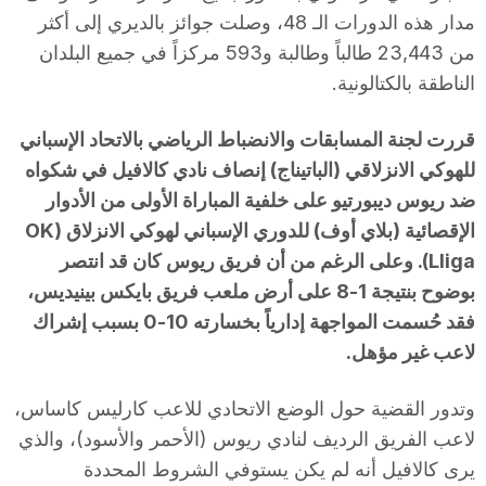
مدار هذه الدورات الـ 48، وصلت جوائز بالديري إلى أكثر
من 23,443 طالباً وطالبة و593 مركزاً في جميع البلدان
الناطقة بالكتالونية.
قررت لجنة المسابقات والانضباط الرياضي بالاتحاد الإسباني
للهوكي الانزلاقي (الباتيناج) إنصاف نادي كالافيل في شكواه
ضد ريوس ديبورتيو على خلفية المباراة الأولى من الأدوار
الإقصائية (بلاي أوف) للدوري الإسباني لهوكي الانزلاق (OK
Lliga). وعلى الرغم من أن فريق ريوس كان قد انتصر
بوضوح بنتيجة 1-8 على أرض ملعب فريق بايكس بينيديس،
فقد حُسمت المواجهة إدارياً بخسارته 10-0 بسبب إشراك
لاعب غير مؤهل.
وتدور القضية حول الوضع الاتحادي للاعب كارليس كاساس،
لاعب الفريق الرديف لنادي ريوس (الأحمر والأسود)، والذي
يرى كالافيل أنه لم يكن يستوفي الشروط المحددة