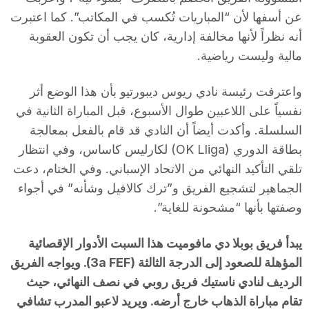
عن أسفها لأن “المباريات تُكسب في المكاتب”. كما اعتبرت
أنه نظراً لأنها مخالفة إدارية، كان يجب أن تكون العقوبة
مالية وليست رياضية.
واعترفت رئيسة نادي ريوس ديبورتيو بأن هذا الوضع أثر
نفسياً على اللاعبين طوال الأسبوع، قبل المباراة الثانية في
السلسلة. وأكدت أيضاً أن النادي قد قام بالفعل بمعالجة
بطاقة الدوري (OK Lliga) لكارليس كاساس، وفي انتظار
تلقي التأكيد النهائي من الاتحاد الإسباني. وفي الختام، دعت
الجماهير لتشجيع الفريق و”ترك كالافيل وشأنه” في أجواء
وصفتها بأنها “مشحونة للغاية”.
يبدأ فريق بوبلا دي مافوميت هذا السبت الأدوار الإقصائية
المؤهلة للصعود إلى الدرجة الثالثة (3a FEF). ويواجه الفريق
الرديف لنادي ناستيك فريق روبي في نصف النهائي، حيث
تقام مباراة الذهاب خارج أرضه. ويريد لاعبو المدرب تشافي