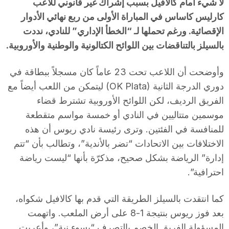
لا شيء أمام كالافيل بسبب إشراك غير قانوني للاعب
كارليس كاساس في المباراة الأولى من ربع نهائي الأدوار
الإقصائية. ورغم تحملها لـ “الخطأ الإداري” للنادي، نددت
بالسيلز بالتناقضات بين اللوائح الكتالونية والوطنية والأوروبية.
وأوضحت أن اللاعب تحت 23 عاماً كان مسجلاً ببطاقة في
دوري الدرجة الثانية (OK Plata) ليتمكن من اللعب أيضاً مع
الفريق الرديف، لكن اللوائح الأوروبية تشترط قضاء
موسمين متتاليين في النادي أو خمسة مواسم متقطعة
للمنافسة في الفئتين. وترى رئيسة نادي ريوس أن هذه
الاختلافات بين الاتحادات “تضر بالأندية”، وتطالب بأن “تتم
إدارة” الرياضة بشكل صحيح، مذكرّة بأنها “ليست رياضة
احترافية”.
كما انتقدت بالسيلز الطريقة التي قدم بها كالافيل شكواه،
بعد فوز ريوس بنتيجة 1-8 على أرض الملعب. واتهمت
المسؤولة الفريق الخصم بالتصرف “بسوء نية”، وأعربت