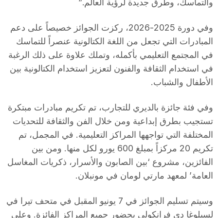
والتماسك، وطرق جديدة لرؤية العالم.”
وفي دورة 2025-2026، ركزت الجوائز خصيصاً على دعم
المبادرات التي تجعل من اللغة الكتالونية عنصراً للتماسك
في المجتمع التعليمي بأكمله، وتملك علاوة على ذلك الرغبة
في استخدام الثقافة والفنون لتعزيز استخدام الكتالونية بين
الأطفال والشباب.
وفي فئة جائزة بالديري للتجارب، تم تكريم مبادرات مبتكرة
تستجيب بطرق إبداعية ومن خلال الفن والثقافة للتحديات
المختلفة التي تواجهها المراكز التعليمية. في المجمل، تم
تكريم 20 مركزاً بمبلغ 600 يورو لكل منها. ومن بين
الفائزين، مشروع ‘بين الصابون والأسرار، ذكريات المغاسل
العامة’ لمعهد مارتي لومان في مونبلان.
وسيتم تسليم الجوائز في 7 يونيو المقبل في متحف تيرا في
لسبلوغا دي فرانكولي بحضور جميع المراكز الفائزة. وعلى