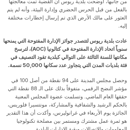
من جانبها، أوضحت بلدية ريوس أن القضية تمت معالجتها
بالفعل من قبل الحرس الحضري وإدارة البيئة، وأنه لم يتم
العثور على مالك الأرض الذي تم إرسال إخطارات مختلفة
إليه.
عادت بلدية ريوس لتتصدر جوائز الإدارة المفتوحة التي يمنحها
سنوياً اتحاد الإدارة المفتوحة في كتالونيا (AOC)، لترسخ
مكانتها للسنة الثالثة على التوالي كبلدية تقود التصنيف في
فئة بلديات المدن التي يتجاوز عدد سكانها 50,000 نسمة.
وحصل مجلس المدينة على 94 نقطة من أصل 100 في
مؤشر النضج الرقمي، متفوقاً بذلك على الـ 88 نقطة التي
حققها العام الماضي. وتسلمت عضوة المجلس المعنية
بالحكم الرشيد والشفافية والمشاركة، مونتسيرا فلوريس،
الجائزة يوم الأربعاء في غرانوليرس، وأكدت أن هذا التقدير
هو ثمرة عمل مشترك ومستمر بين مصلحة تكنولوجيا
المعلومات والاتصالات وبقية الإدارات البلدية.