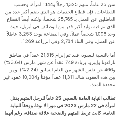
سن 25 عاماً، منهم 1,325 رجلاً و1,144 امرأة. وحسب
n
القطاعات، فإن قطاع الخدمات هو الذي يضم أكبر عدد من
العاطلين عن العمل بـ 25,765 شخصاً، ولكنه أيضاً القطاع
a
الذي تم فيه توليد أكبر قدر من الوظائف في أبريل، حيث
وجد 1,096 شخصاً عملاً. وفي الصناعة يوجد 3,253 عاطلاً
عن العمل، وفي البناء 2,784 وفي الزراعة 1,269.
أما بالنسبة للعقود، فقد تم إبرام 21,315 عقداً في مناطق
تاراغونا وإيبرو، بزيادة 749 عقداً عن شهر مارس (3.64%)
و466 عن نفس الشهر من العام السابق (2.24%). ومن
بين هذه العقود، هناك 11,311 عقداً مؤقتاً و10,004 عقود غير
محددة المدة.
تطالب النيابة العامة بالسجن 25 عاماً للرجل المتهم بقتل
امرأة في 22 مارس 2023 في مورا لا نوفا. ووفقاً للنيابة
العامة، كانت تربط المتهم والضحية علاقة صداقة، رغم أنهما