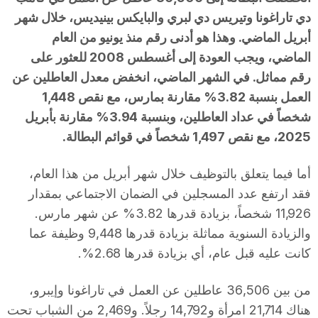
T
دي تاراغونا وتيريس دي لبري والبايكس بينيديس، خلال شهر
أبريل الماضي. وهذا هو أدنى رقم منذ يونيو من العام
الماضي، ويجب العودة إلى أغسطس 2008 للعثور على
a
رقم مماثل. في الشهر الماضي، انخفض معدل العاطلين عن
العمل بنسبة 3.82% مقارنة بمارس، مع نقص 1,448
r
شخصاً في عداد العاطلين، وبنسبة 3.94% مقارنة بأبريل
2025، مع نقص 1,497 شخصاً في قوائم البطالة.
r
أما فيما يتعلق بالتوظيف خلال شهر أبريل من هذا العام،
فقد ارتفع عدد المسجلين في الضمان الاجتماعي بمقدار
a
11,926 شخصاً، بزيادة قدرها 3.82% عن شهر مارس.
والزيادة السنوية مماثلة بزيادة قدرها 9,448 وظيفة عما
g
كانت عليه قبل عام، أي بزيادة قدرها 2.68%.
o
من بين 36,506 عاطلين عن العمل في تاراغونا وإيبرو،
هناك 21,714 امرأة و14,792 رجلاً. و2,469 من الشباب تحت