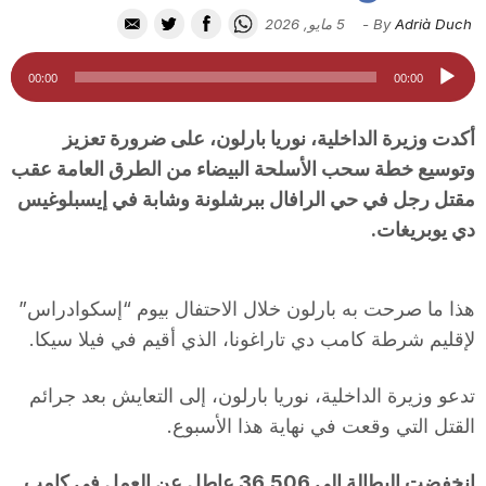
i
Adrià Duch
By
-
5 مايو, 2026
مشغل
00:00
00:00
u
الصوت
أكدت وزيرة الداخلية، نوريا بارلون، على ضرورة تعزيز
t
وتوسيع خطة سحب الأسلحة البيضاء من الطرق العامة عقب
مقتل رجل في حي الرافال ببرشلونة وشابة في إيسبلوغيس
دي يوبريغات.
a
t
هذا ما صرحت به بارلون خلال الاحتفال بيوم “إسكوادراس”
لإقليم شرطة كامب دي تاراغونا، الذي أقيم في فيلا سيكا.
d
تدعو وزيرة الداخلية، نوريا بارلون، إلى التعايش بعد جرائم
القتل التي وقعت في نهاية هذا الأسبوع.
e
انخفضت البطالة إلى 36,506 عاطل عن العمل في كامب