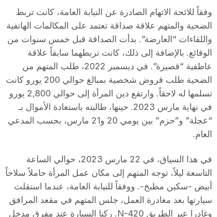
وفقاً للائحة الاتهام الصادرة عن النيابة العامة، كانت تربط
الضحية والمتهم علاقة صداقة تعتمد على المكالمات الهاتفية
واللقاءات “العارضة”. بدأت الصداقة قبل خمس سنوات من
الوقائع. بالإضافة إلى ذلك، كانت تربطهما سابقاً علاقة
عاطفية “قصيرة”. في ديسمبر 2022، طلب المتهم من
الضحية طلب قروض شخصية بمبالغ حوالي 200 يورو كانت
تسلمها له لاحقاً. وارتفع دين المرأة إلى حوالي 2,800 يورو
في نهاية مارس 2023. حينها، طالبته باستعادة الأموال بـ
“عجلة” و”حزم” بين يومي 20 و21 مارس، بحسب المدعي
العام.
في هذا السياق، في 22 مارس 2023، حوالي الساعة
التاسعة ليلاً، توجه المتهم إلى مكان عمل المرأة حاملاً سلاحاً
أبيض -سكين مطبخ-. ووفقاً للنيابة العامة، عندما استقلت
سيارتها بعد مغادرة العمل، جلس المتهم في مقعد المرافق
وغادرا عبر الطريق N-420. ركنا السيارة عند مفرق مدخل