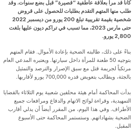
كانا قد مرا بعلاقة عاطفية “قصيرة” قبل بضع سنوات. وقد
طلب منها المتهم التقدم بطلبات للحصول على قروض
شخصية بقيمة تقريبية تبلغ 200 يورو من ديسمبر 2022
حتى مارس 2023، مما تسبب في تراكم ديون عليها بلغت
2,800 يورو.
بناءً على ذلك، طالبته الضحية بإعادة الأموال. فقام المتهم
بتوجيه 50 طعنة للمرأة داخل سيارتها. ويعتبره المدعي العام
مرتكباً لجريمة قتل مع سبق الإصرار والترصد والتمثيل
بالجثة، ويطالب بتعويض قدره 700,000 يورو لأقاربها.
بدأت المحاكمة أمام هيئة محلفين شعبية يوم الثلاثاء بالقضايا
التمهيدية، وقراءة لوائح الاتهام والدفاع ومرافعات جميع
الأطراف. وفي هذا اليوم، من المقرر أيضاً أن يدلي أقارب
الضحية بشهاداتهم. وستستمر المحاكمة حتى الأسبوع
المقبل.