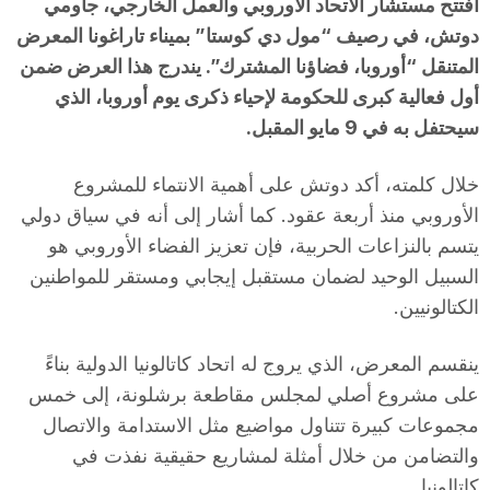
افتتح مستشار الاتحاد الأوروبي والعمل الخارجي، جاومي
دوتش، في رصيف “مول دي كوستا” بميناء تاراغونا المعرض
المتنقل “أوروبا، فضاؤنا المشترك”. يندرج هذا العرض ضمن
أول فعالية كبرى للحكومة لإحياء ذكرى يوم أوروبا، الذي
سيحتفل به في 9 مايو المقبل.
خلال كلمته، أكد دوتش على أهمية الانتماء للمشروع
الأوروبي منذ أربعة عقود. كما أشار إلى أنه في سياق دولي
يتسم بالنزاعات الحربية، فإن تعزيز الفضاء الأوروبي هو
السبيل الوحيد لضمان مستقبل إيجابي ومستقر للمواطنين
الكتالونيين.
ينقسم المعرض، الذي يروج له اتحاد كاتالونيا الدولية بناءً
على مشروع أصلي لمجلس مقاطعة برشلونة، إلى خمس
مجموعات كبيرة تتناول مواضيع مثل الاستدامة والاتصال
والتضامن من خلال أمثلة لمشاريع حقيقية نفذت في
كاتالونيا.