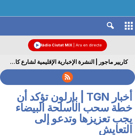
R
à
Ràdio Ciutat MIX
|
Ara en directe
كاريير ماجور | النشرة الإخبارية الإقليمية لشارع كاريير ماجور
d
i
أخبار TGN | بارلون تؤكد أن
o
خطة سحب الأسلحة البيضاء
يجب تعزيزها وتدعو إلى
C
التعايش