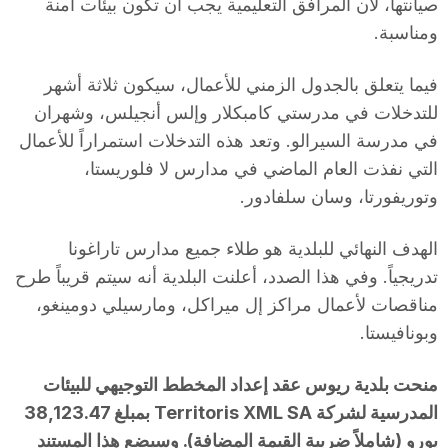
صيانتها، لأن المرافق التعليمية يجب أن تكون بيئات آمنة
ومناسبة.
فيما يتعلق بالجدول الزمني للأعمال، سيكون ثلاثة أشهر
للتدخلات في مدرستي كامبكلار وإلس أنجيلس، وشهران
في مدرسة السيرالو. وتعد هذه التدخلات استمراراً للأعمال
التي نفذت العام الماضي في مدارس لا فلوريستا،
وتوريفورتا، وسان سلفادور.
الهدف النهائي للبلدية هو طلاء جميع مدارس تاراغونا
تدريجياً. وفي هذا الصدد، أعلنت البلدية أنه سيتم قريباً طرح
مناقصات لأعمال مراكز إل ميراكل، ومارسيلي دومينغو،
وبونافيستا.
منحت بلدية ريوس عقد إعداد المخطط التوجيهي للبيئات
المدرسية لشركة Territoris XML SA بمبلغ 38,123.47
يورو (شاملاً ضريبة القيمة المضافة). وسيضع هذا المستند