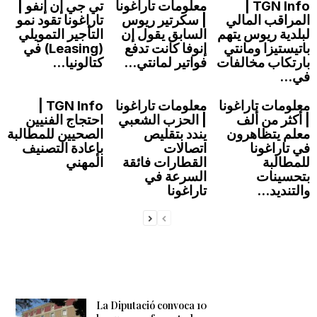
TGN Info |
معلومات تاراغونا
تي جي إن إنفو |
المراقب المالي
| سكرتير ريوس
تاراغونا تقود نمو
لبلدية ريوس يتهم
السابق يقول إن
التأجير التمويلي
باتيستيزا ومانتي
إنوفا كانت تدفع
(Leasing) في
بارتكاب مخالفات
فواتير لمانتي...
كتالونيا...
في...
معلومات تاراغونا
معلومات تاراغونا
TGN Info |
| أكثر من ألف
| الحزب الشعبي
احتجاج الفنيين
معلم يتظاهرون
يندد بتقليص
الصحيين للمطالبة
في تاراغونا
اتصالات
بإعادة التصنيف
للمطالبة
القطارات فائقة
المهني
بتحسينات
السرعة في
والتنديد...
تاراغونا