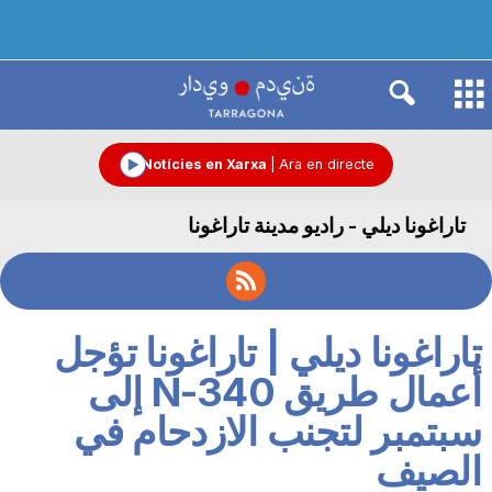
R
à
Notícies en Xarxa
|
Ara en directe
تاراغونا ديلي - راديو مدينة تاراغونا
d
i
تاراغونا ديلي | تاراغونا تؤجل
o
أعمال طريق N-340 إلى
سبتمبر لتجنب الازدحام في
C
الصيف