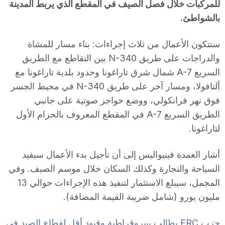
للمركبات خلال فصل الصيف في المقطع الذي يربط المدينة
T
بالشواطئ.
ستتكون الأعمال من ثلاث إجراءات: بناء مسار للمشاة
a
والدراجات على طريق N-340 بين التقاطع مع الطريق
السريع A-7 شمال شرق تاراغونا وحدود بلدية تاراغونا مع
r
ألتافولا، ومسار آخر على طريق N-340 في محيط الجسر
فوق نهر فرانكولي، ووضع حواجز صوتية على جانبي
r
الطريق السريع A-7 في المقطع المعروف بالحزام الأول
لتاراغونا.
a
أشار العمدة فينيواليس إلى أن تأجيل بدء الأعمال سيفيد
السياحة والتجارة وكذلك السكان خلال موسم الصيف. وفي
g
المجمل، سيبلغ الاستثمار لتنفيذ هذه الإجراءات حوالي 13
مليون يورو (شامل ضريبة القيمة المضافة).
o
حزب ERC يطالب ببيروقراطية وقيود أقل لقطاع الصيد في