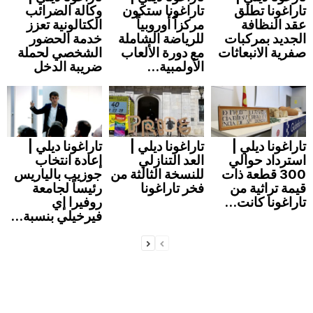
تاراغونا تطلق
تاراغونا ستكون
وكالة الضرائب
عقد النظافة
مركزاً أوروبياً
الكتالونية تعزز
الجديد بمركبات
للرياضة الشاملة
خدمة الحضور
صفرية الانبعاثات
مع دورة الألعاب
الشخصي لحملة
الأولمبية...
ضريبة الدخل
تاراغونا ديلي |
تاراغونا ديلي |
تاراغونا ديلي |
استرداد حوالي
العد التنازلي
إعادة انتخاب
300 قطعة ذات
للنسخة الثالثة من
جوزيب بالياريس
قيمة تراثية من
فخر تاراغونا
رئيساً لجامعة
تاراغونا كانت...
روفيرا إي
فيرخيلي بنسبة...