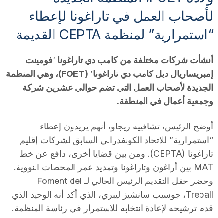
لأصحاب العمل في تاراغونا لإعطاء
“استمرارية” لمنظمة CEPTA القديمة
أنشأت شركات مختلفة من كامب دي تاراغونا ‘فومينت
إمبريساريال ديل كامب دي تاراغونا’ (FOET)، وهي المنظمة
الجديدة لأصحاب العمل التي تضم حوالي عشرين شركة
وجمعية أعمال في المنطقة.
أوضح الرئيس، تشافييه ريجاو، أنهم يريدون إعطاء
“استمرارية” للاتحاد الكونفدرالي السابق لشركات إقليم
تاراغونا (CEPTA). ومن بين قضايا أخرى، دافع عن خط
MAT بين أراغون وتاراغونا وتمديد عمر المحطات النووية.
وحضر حفل التقديم الرئيس الحالي لـ Foment del
Treball، جوسيب سانشيز ليبري، الذي أكد أنه الوحيد الذي
قدم ترشيحه لإعادة انتخابه للاستمرار في رئاسة المنظمة.