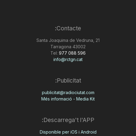
Contacte:
Santa Joaquima de Vedruna, 21
43002 Tarragona
Tel:
977 088 596
info@rctgn.cat
Publicitat:
publicitat@radiociutat.com
Més informació - Media Kit
Descarrega't l'APP:
Disponible per iOS i Android