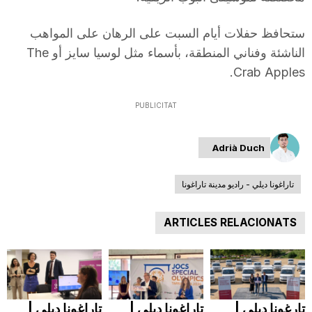
ستحافظ حفلات أيام السبت على الرهان على المواهب
الناشئة وفناني المنطقة، بأسماء مثل لوسيا سايز أو The
Crab Apples.
PUBLICITAT
Adrià Duch
تاراغونا ديلي - راديو مدينة تاراغونا
ARTICLES RELACIONATS
تارغونا ديلي |
تاراغونا ديلي |
تاراغونا ديلي |