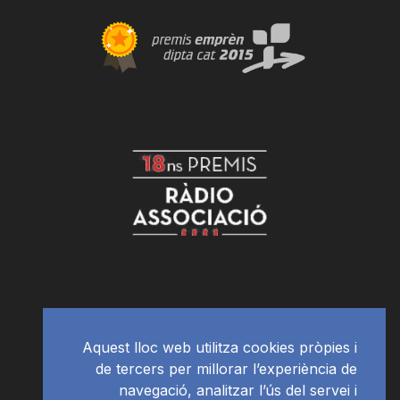
Aquest lloc web utilitza cookies pròpies i
de tercers per millorar l’experiència de
navegació, analitzar l’ús del servei i