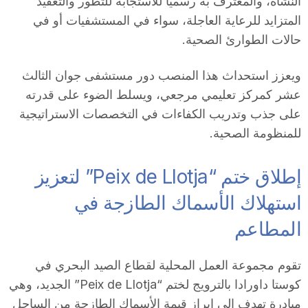
النشأة، والمعترف به رسمياً للاستجابة للتطور والتعقيد
المتزايد للرعاية العاجلة، سواء في المستشفيات أو في
حالات الطوارئ الصحية.
ويعزز استحداث هذا المنصب دور مستشفى جوان الثالث
عشر كمركز تعليمي مرجعي، ويسلط الضوء على قدرته
على جذب وتدريب الكفاءات في التخصصات الاستراتيجية
للمنظومة الصحية.
إطلاق ختم “Peix de Llotja” لتعزيز
استهلاك الأسماك الطازجة في
المطاعم
تقوم مجموعة العمل المحلية لقطاع الصيد البحري في
كوستا داورادا بالترويج لختم “Peix de Llotja” الجديد، وهي
مبادرة تهدف إلى إبراز قيمة الأسماك الطازجة من الساحل