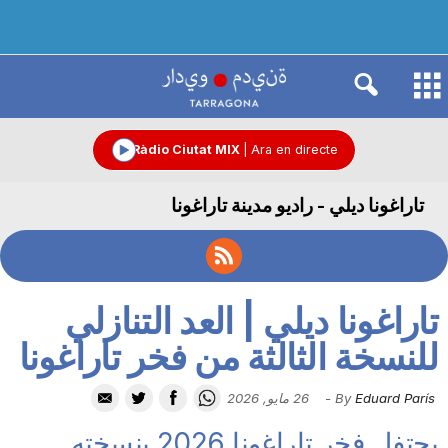
R
à
Ràdio Ciutat MIX
|
Ara en directe
تاراغونا ديلي - راديو مدينة تاراغونا
d
i
تاراغونا ديلي | العد التنازلي
o
للنسخة الثالثة من فخر تاراغونا
Eduard París
By
-
26 مايو, 2026
C
يحتفل فخر تاراغونا 2026 بنسخته