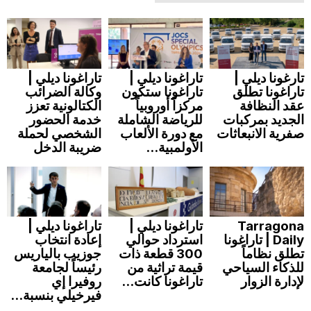
تارغونا ديلي |
تاراغونا ديلي |
تاراغونا ديلي |
تاراغونا تطلق
تاراغونا ستكون
وكالة الضرائب
عقد النظافة
مركزاً أوروبياً
الكتالونية تعزز
الجديد بمركبات
للرياضة الشاملة
خدمة الحضور
صفرية الانبعاثات
مع دورة الألعاب
الشخصي لحملة
الأولمبية...
ضريبة الدخل
Tarragona
تاراغونا ديلي |
تاراغونا ديلي |
Daily | تاراغونا
استرداد حوالي
إعادة انتخاب
تطلق نظاماً
300 قطعة ذات
جوزيب بالياريس
للذكاء السياحي
قيمة تراثية من
رئيساً لجامعة
لإدارة الزوار
تاراغونا كانت...
روفيرا إي
فيرخيلي بنسبة...