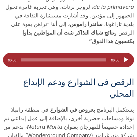
de la primavera
، لروجر برنات، وهي تجربة غامرة تحول
n
الجمهور إلى مؤدين. وقد أشارت مستشارة الثقافة في
بلدية تاراغونا،
ساندرا راموس،
إلى أننا “نراهن بقوة على
a
الرقص و
نتائج شباك التذاكر تثبت أن المواطنين بدأوا
يكتسبون هذا الذوق”
مشغل
00:00
00:00
الصوت
الرقص في الشوارع ودعم الإبداع
المحلي
يستكمل البرنامج
بعروض في الشوارع
في منطقة رامبلا
نوفا ومساحات حضرية أخرى، بالإضافة إلى عمل إبداعي تم
إعداده خصيصاً للمهرجان بعنوان
Natura Morta
، بدعم من
شركة وندرغراوند (Wonderground Company) والفنان