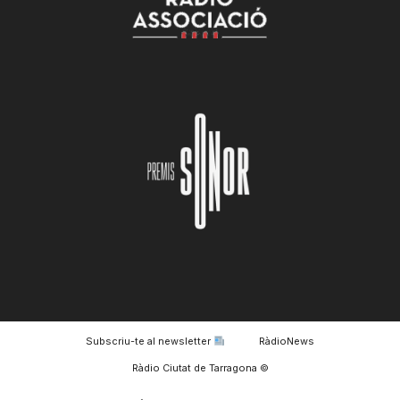
Subscriu-te al newsletter
RàdioNews
© Ràdio Ciutat de Tarragona