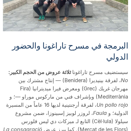
T
a
البرمجة في مسرح تاراغونا والحضور
r
الدولي
r
سيستضيف مسرح تاراغونا
ثلاثة عروض من الحجم الكبير:
No
، لفرقة بينيديرا (Benidera) — إنتاج مشترك بين
a
مهرجان غريك (Grec) ومعرض فيرا ميديترانيا (Fira
Mediterrània) وبإشراف فني من ماركوس موراو —؛ و
g
Un pollo rojo
، لفرقة أرجنتينية لديها 16 عاماً من المسيرة
الدولية؛ و
Faula
، لروزر لوبيز إسبينوزا، ضمن مشروع
o
سيلولا (Cèl·lula) التابع لـ ميركات دي ليس فلورس
(Mercat de les Flors). كما يبرز عرض
La consagració