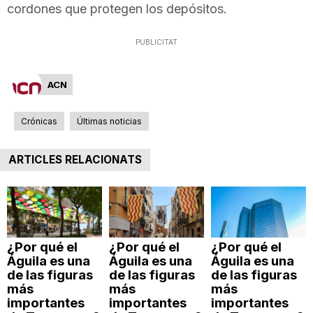
cordones que protegen los depósitos.
n
PUBLICITAT
a
ACN
Crónicas
Últimas noticias
ARTICLES RELACIONATS
¿Por qué el
¿Por qué el
¿Por qué el
Águila es una
Águila es una
Águila es una
de las figuras
de las figuras
de las figuras
más
más
más
importantes
importantes
importantes