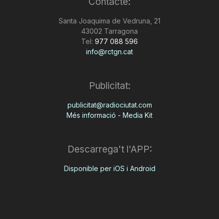
Contacte:
Santa Joaquima de Vedruna, 21
43002 Tarragona
Tel:
977 088 596
info@rctgn.cat
Publicitat:
publicitat@radiociutat.com
Més informació - Media Kit
Descarrega't l'APP:
Disponible per iOS i Android