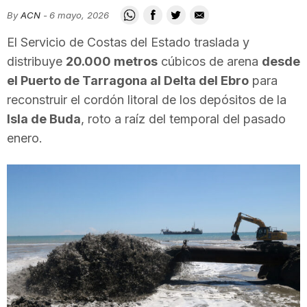
i
By
ACN
-
6 mayo, 2026
El Servicio de Costas del Estado traslada y
u
distribuye
20.000 metros
cúbicos de arena
desde
el Puerto de Tarragona al Delta del Ebro
para
reconstruir el cordón litoral de los depósitos de la
t
Isla de Buda
, roto a raíz del temporal del pasado
enero.
a
t
d
e