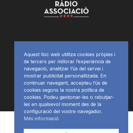
Aquest lloc web utilitza cookies pròpies i
de tercers per millorar l’experiència de
navegació, analitzar l’ús del servei i
mostrar publicitat personalitzada. En
continuar navegant, accepteu l’ús de
cookies segons la nostra política de
cookies. Podeu gestionar-les o rebutjar-
les en qualsevol moment des de la
configuració del vostre navegador.
Més informació
RàdioNews
Subscriu-te al newsletter
© Ràdio Ciutat de Tarragona