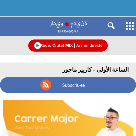
R
à
Ràdio Ciutat MIX
|
Ara en directe
d
الساعة الأولى - كاريير ماجور
i
Subscriu-te
o
C