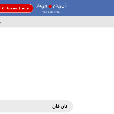
R
MIX
|
Ara en directe
y
à
d
i
o
C
تان فان
i