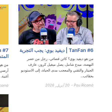
TanFan #6 | ديفيد بوي: يجب التجربة
المتش
من هو ديفيد بوي؟ كائن فضائي، رجل من عصر
النهضة، مبدع شامل. يصل ميغيل كروز، عازف
من هو
الجيتار والتقني والمعجب مدى الحياة، إلى الاستوديو
أرضي ع
بحقائب...
أغنية.
Pau Ricomà
-
20 أبريل, 2026
icomà