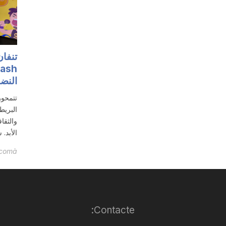
النضا
تتمحور
البريط
والثقا
الأبد.
icomà
Contacte: