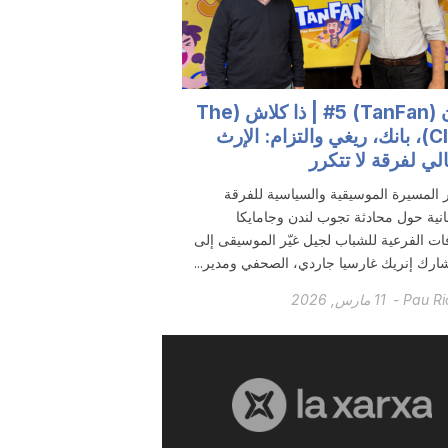
تنفان (TanFan) #5 | ذا كلاش (The
Clash)، بانك، ريغي والتزام: الإرث
لي لفرقة لا تتكرر
 المسيرة الموسيقية والسياسية للفرقة
انية حول محادثة تجوب لندن وجامايكا
فات الفرعية للشباب لجيل غيّر الموسيقى إلى
 شارك إنريك غارسيا جاردي، الصحفي ومدير...
Pau R
-
11 مارس, 2026