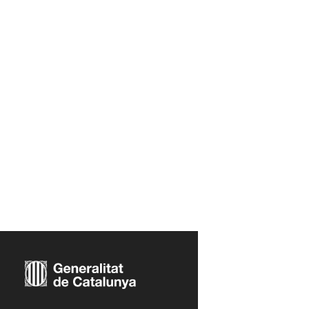
a
r
r
a
g
o
n