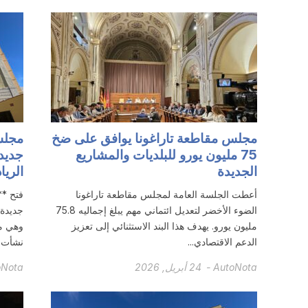
مجلس مقاطعة تاراغونا يوافق على ضخ
مجلس
75 مليون يورو للبلديات والمشاريع
جديدة
الجديدة
الريا
أعطت الجلسة العامة لمجلس مقاطعة تاراغونا
فتح **
الضوء الأخضر لتعديل ائتماني مهم يبلغ إجماليه 75.8
مليون يورو. يهدف هذا البند الاستثنائي إلى تعزيز
وهي مس
الدعم الاقتصادي...
نشأت 
AutoNota
-
24 أبريل, 2026
oNota