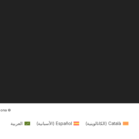
© Ràdio Ciutat de Tarragona
Català
(
الكاتالوينية
)
Español
(
الأسبانية
)
العربية