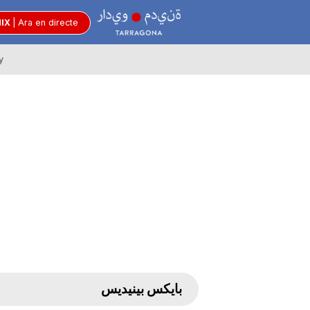
R
MIX
|
Ara en directe
y
à
d
i
o
C
بايكس بينيديس
i