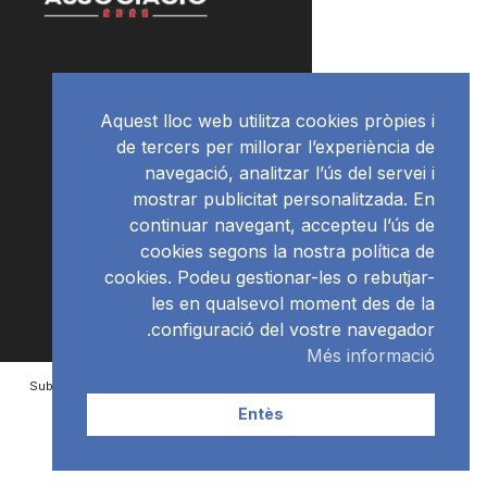
Aquest lloc web utilitza cookies pròpies i
de tercers per millorar l’experiència de
navegació, analitzar l’ús del servei i
mostrar publicitat personalitzada. En
continuar navegant, accepteu l’ús de
cookies segons la nostra política de
cookies. Podeu gestionar-les o rebutjar-
les en qualsevol moment des de la
configuració del vostre navegador.
Més informació
Subscriu-te al newsletter
RàdioNews
Entès