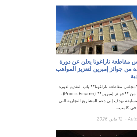
 مقاطعة تاراغونا يعلن عن دورة
 من جوائز إمبرين لتعزيز المواهب
دية
مجلس مقاطعة تاراغونا** باب التقديم لدورة
جديدة من **جوائز إمبرين** (Premis Emprèn)،
ابقة تهدف إلى دعم المشاريع التجارية التي
في كامب...
Aut
-
12 مايو, 2026