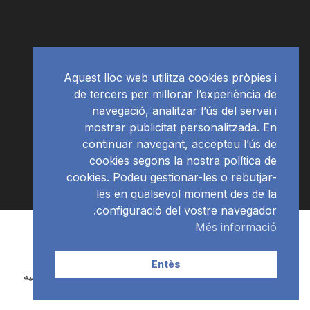
Aquest lloc web utilitza cookies pròpies i
de tercers per millorar l’experiència de
navegació, analitzar l’ús del servei i
mostrar publicitat personalitzada. En
continuar navegant, accepteu l’ús de
cookies segons la nostra política de
cookies. Podeu gestionar-les o rebutjar-
les en qualsevol moment des de la
configuració del vostre navegador.
Més informació
Subscriu-te al newsletter
RàdioNews
© Ràdio Ciutat de Tarragona
Entès
Català
(
الكاتالوينية
)
Español
(
الأسبانية
)
العربية