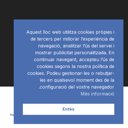
Aquest lloc web utilitza cookies pròpies i
de tercers per millorar l’experiència de
navegació, analitzar l’ús del servei i
mostrar publicitat personalitzada. En
continuar navegant, accepteu l’ús de
cookies segons la nostra política de
cookies. Podeu gestionar-les o rebutjar-
les en qualsevol moment des de la
configuració del vostre navegador.
Més informació
Subscriu-te al newsletter
RàdioNews
© Ràdio Ciutat de Tarragona
Entès
Català
(
الكاتالوينية
)
Español
(
الأسبانية
)
العربية