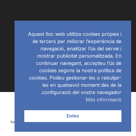
Aquest lloc web utilitza cookies pròpies i
de tercers per millorar l’experiència de
navegació, analitzar l’ús del servei i
mostrar publicitat personalitzada. En
continuar navegant, accepteu l’ús de
cookies segons la nostra política de
cookies. Podeu gestionar-les o rebutjar-
les en qualsevol moment des de la
configuració del vostre navegador.
Més informació
Subscriu-te al newsletter
RàdioNews
© Ràdio Ciutat de Tarragona
Entès
Català
(
الكاتالوينية
)
Español
(
الأسبانية
)
العربية