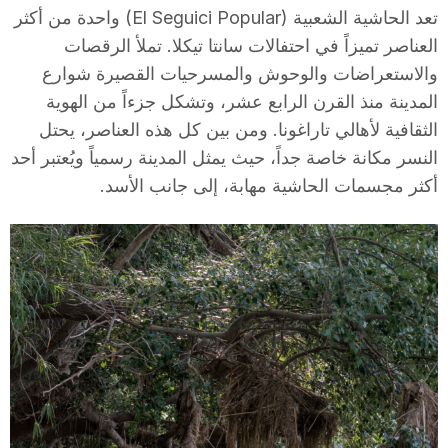
تعد الحاشية الشعبية (El Seguici Popular) واحدة من أكثر
i
العناصر تميزاً في احتفالات سانتا تيكلا. تملأ الرقصات
والاستعراضات والوحوش والمسرحيات القصيرة شوارع
u
المدينة منذ القرن الرابع عشر، وتشكل جزءاً من الهوية
الثقافية لأهالي تاراغونا. ومن بين كل هذه العناصر، يحتل
t
النسر مكانة خاصة جداً، حيث يمثل المدينة رسمياً ويُعتبر أحد
أكثر مجسمات الحاشية مهابة، إلى جانب الأسد.
a
t
d
e