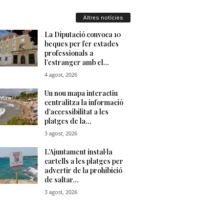
u
Altres notícies
t
a
t
d
e
T