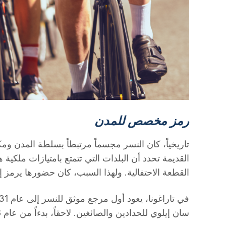
رمز مخصص للمدن
تاريخياً، كان النسر مجسماً مرتبطاً بسلطة المدن ومك
القديمة تحدد أن البلدات التي تتمتع بامتيازات ملكي
القطعة الاحتفالية. ولهذا السبب، كان حضورها يرمز إ
سان إيلوي للحدادين والصائغين. لاحقاً، بدءاً من عام 1588، أصبح ملكاً حصرياً للحدادين.