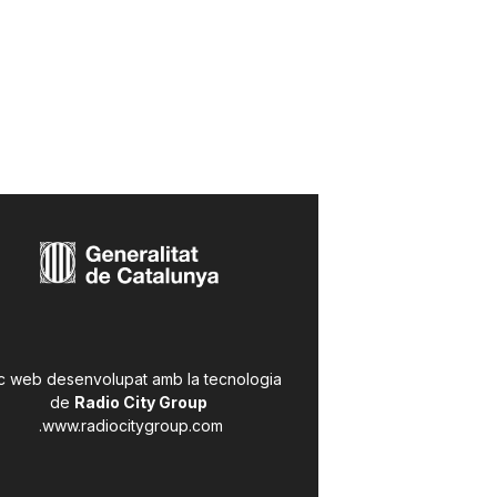
c web desenvolupat amb la tecnologia
de
Radio City Group
.
www.radiocitygroup.com