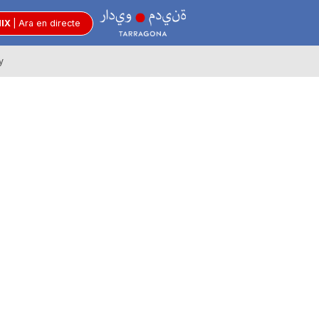
R
MIX
|
Ara en directe
y
à
d
i
o
C
i