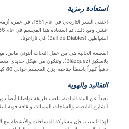
استعادة رمزية
اختفى النسر التاريخي في عا
الشياطين (Ball de Diables) في تاراغونا.
القطعة الحالية هي من عمل النحات أنتوني ماس، 
بلاسكيز (Blázquez). وتتكون من هيكل ح
ذهبياً كبيراً باسطاً جناحيه. يزن المجسم حوالي 80 كيلوغراماً ويحمله شخص واحد فقط.
التقاليد والهوية
بعيداً عن البيئة المادية، تلعب طريقة تواصلنا أيضاً دوراً
الشارع النابضة، والساحات الممتلئة، وثقافة قوية للتل
لهذا السبب، فإن مشاركة المساحات والأنشطة مع ال