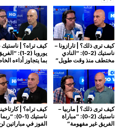
كيف ترى ذلك؟ | تارازونا –
كيف تراه؟ | ناستيك 
ناستيك (2-0): “النادي
يوروبا (2-1): “ا
مختطف منذ وقت طويل”
بما يتجاوز أداءه الخ
كيف ترى ذلك؟ | ماربيا –
كيف تراه؟ | كارتاخينا
ناستيك (2-0): “مباراة
ناستيك (1-0): “
الفريق غير مفهومة”
الفوز في مباراتين لن.