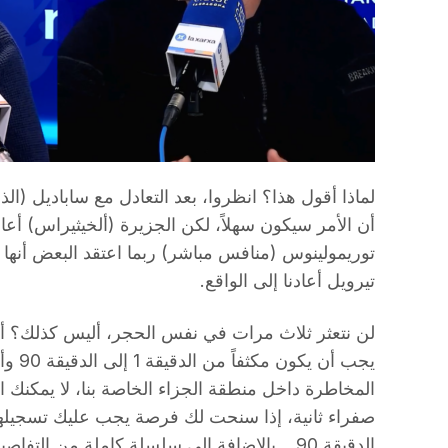
لماذا أقول هذا؟ انظروا، بعد التعادل مع ساباديل (ال
أن الأمر سيكون سهلاً، لكن الجزيرة (ألخيثيراس) أعادن
توريمولينوس (منافس مباشر) ربما اعتقد البعض أنها 
تيرويل أعادنا إلى الواقع.
لن نتعثر ثلاث مرات في نفس الحجر، أليس كذلك؟ أي
يجب أن
المخاطرة داخل منطقة الجزاء الخاصة بنا، لا يمكنك
صفراء ثانية، إذا سنحت لك فرصة يجب عليك تسجيلها
الدقيقة 90… بالإضافة إلى سلسلة كاملة من الت