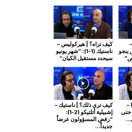
–
كيف تراه؟ | هيركوليس –
لفريق ينجو
ناستيك (1-1): ”شهر يونيو
اص”
سيحدد مستقبل الكيان“
 –
كيف ترى ذلك؟ | ناستيك –
ربما حتى
إشبيلية أتلتيكو (2-1):
..
“رفض المسؤولون عرضاً
جديداً...