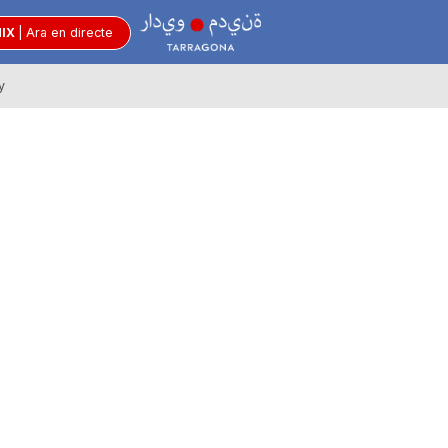
R
MIX
|
Ara en directe
y
à
d
i
o
C
i