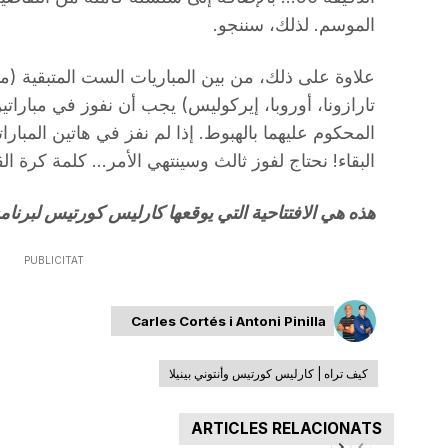
الموسم. لذلك، سننجو.
علاوة على ذلك، من بين المباريات الست المتبقية (مارب
تارازونا، أوروبا، إيركوليس) يجب أن نفوز في مباراتين ب
المحكوم عليهما بالهبوط. إذا لم نفز في هاتين المبارا
البقاء! نحتاج لفوز ثالث وسينتهي الأمر… كلمة كرة ال
هذه هي الافتتاحية التي يوقعها كارليس كورتيس لبرنامج
PUBLICITAT
Carles Cortés i Antoni Pinilla
كيف تراه | كارليس كورتيس وأنتوني بينيلا
ARTICLES RELACIONATS