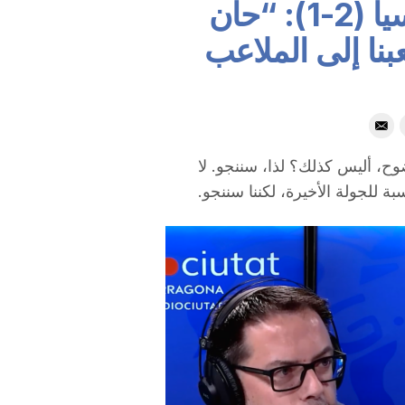
كيف تراه؟ | ناستيك – مورسيا (2-1): “حان
نا إلى الملاعب
وح، أليس كذلك؟ لذا، سننجو. لا
ة للجولة الأخيرة، لكننا سننجو.