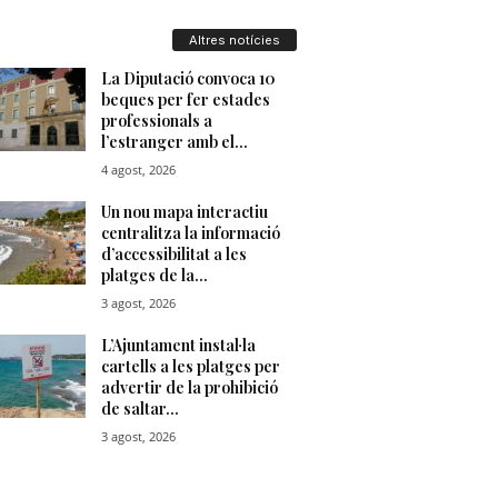
u
Altres notícies
t
a
t
d
e
T