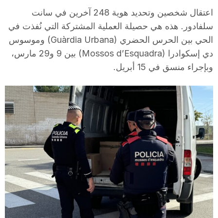
i
اعتقال شخصين وتحديد هوية 248 آخرين في سانت
سلفادور. هذه هي حصيلة العملية المشتركة التي نُفذت في
الحي بين الحرس الحضري (Guàrdia Urbana) وموسوس
u
دي إسكوادرا (Mossos d’Esquadra) بين 9 و29 مارس،
وبإجراء منسق في 15 أبريل.
t
a
t
d
e