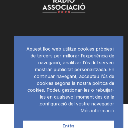
Aquest lloc web utilitza cookies pròpies i
de tercers per millorar l’experiència de
navegació, analitzar l’ús del servei i
mostrar publicitat personalitzada. En
continuar navegant, accepteu l’ús de
cookies segons la nostra política de
cookies. Podeu gestionar-les o rebutjar-
les en qualsevol moment des de la
configuració del vostre navegador.
Més informació
Subscriu-te al newsletter
RàdioNews
© Ràdio Ciutat de Tarragona
Entès