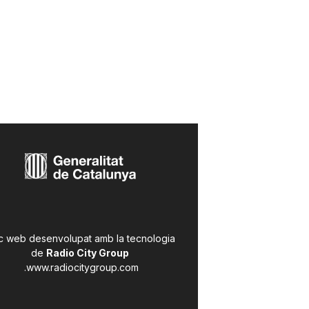
c web desenvolupat amb la tecnologia
de
Radio City Group
.
www.radiocitygroup.com