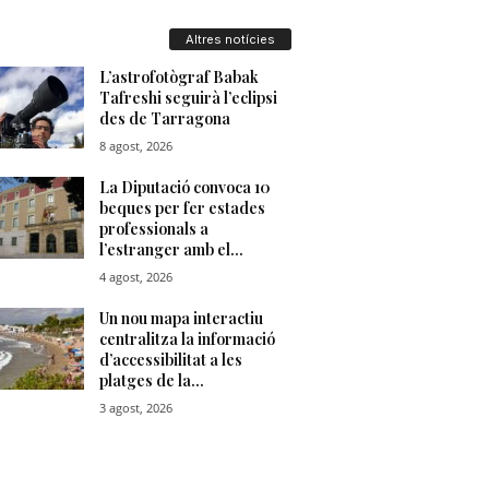
u
Altres notícies
t
a
t
d
e
T