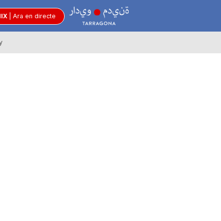
R
MIX
|
Ara en directe
y
à
d
i
o
C
i