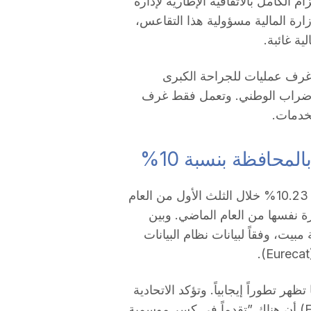
ام الكامل بالاتفاقية الإطارية لإدارة
رة المالية مسؤولية هذا التقاعس،
ية غائبة.
غرف عمليات للجراحة الكبرى
 الإضراب الوطني. وتعمل فقط غرف
لخدمات.
محافظة بنسبة 10%
ارتفع عدد ليالي المبيت في المنشآت السياحية بنسبة 10.23% خلال الثلث الأول من العام
ة نفسها من العام الماضي. وبين
ناير، تم تسجيل ما مجموعه 3,305,569 ليلة مبيت، وفقاً لبيانات نظام البيانات
هر تطوراً إيجابياً. وتؤكد الاتحادية
المهنية للفنادق والسياحة في مقاطعة تاراغونا (FEHT) أن هناك ”تقدماً في كسر موسمية