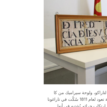
لتاراكو، ولوحة سيراميك من كا
لآغابيتو (Ca l’Agapito)، وأكثر من 1000 قطعة نقدية تعود لعام 1811 سُكّت في تاراغونا
رتكاب جرائم يُشتبه في أنها