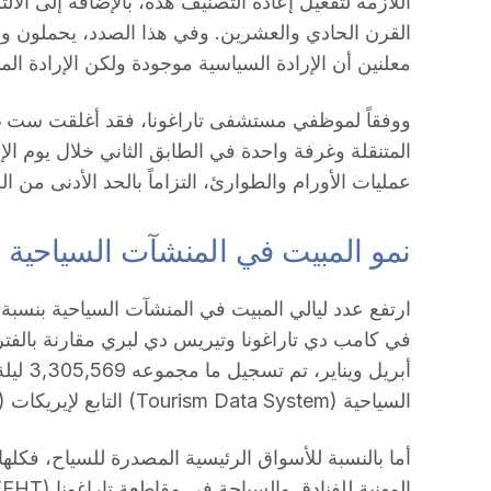
اللازمة لتفعيل إعادة التصنيف هذه، بالإضافة إلى الالتز
القرن الحادي والعشرين. وفي هذا الصدد، يحملون وزا
معلنين أن الإرادة السياسية موجودة ولكن الإرادة المال
ووفقاً لموظفي مستشفى تاراغونا، فقد أغلقت ست 
المتنقلة وغرفة واحدة في الطابق الثاني خلال يوم
عمليات الأورام والطوارئ، التزاماً بالحد الأدنى من ا
نمو المبيت في المنشآت السياحية بال
في كامب دي تاراغونا وتيريس دي لبري مقارنة بالفتر
أبريل وي
السياحية (Tourism Data System) التابع لإيريكات (Eurecat).
أما بالنسبة للأسواق الرئيسية المصدرة للسياح، فكلها تظ