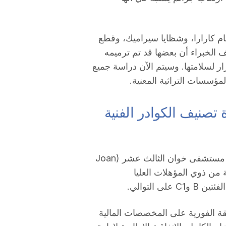
ام كارارا، وشظايا سيراميك، وقطع
ف الخبراء أن بعضها قد تم ترميمه
ر لسلامتها. وسيتم الآن دراسة جميع
لمؤسسات التراثية المعنية.
بان بإعادة تصنيف الكوادر الفنية
تظاهر نحو خمسين فنياً صحياً صباح اليوم أمام أبواب مستشفى خوان الثالث عشر (Joan
نية من ذوي المؤهلات العليا
التوالي.
 المتظاهرة، UGT وCCOO، بالموافقة الفورية على المخصصات المالية