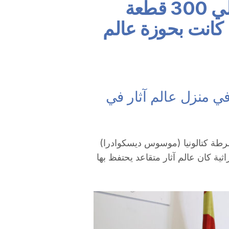
تاراغونا ديلي | استرداد حوالي 300 قطعة
ا كانت بحوزة عالم
خبأة في منزل عالم آثار في
شرطة كتالونيا (موسوس ديسكوادرا)
30 قطعة ذات قيمة تراثية كان عالم آثار متقاعد يحتفظ بها