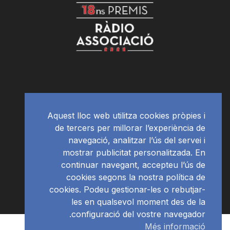
Aquest lloc web utilitza cookies pròpies i
de tercers per millorar l’experiència de
navegació, analitzar l’ús del servei i
mostrar publicitat personalitzada. En
continuar navegant, accepteu l’ús de
cookies segons la nostra política de
cookies. Podeu gestionar-les o rebutjar-
les en qualsevol moment des de la
configuració del vostre navegador.
Més informació
Subscriu-te al newsletter
RàdioNews