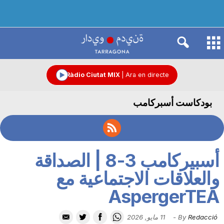
R
à
Ràdio Ciutat MIX
|
Ara en directe
بودكاست أسبركامب
d
i
أسبيركامب 3-8 | الصداقة
o
والعلاقات الاجتماعية مع
AspergerTEA
C
Redacció
By
-
11 مايو, 2026