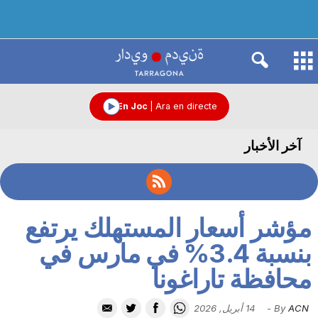
R
à
En Joc
|
Ara en directe
آخر الأخبار
d
i
مؤشر أسعار المستهلك يرتفع
o
بنسبة 3.4% في مارس في
محافظة تاراغونا
C
ACN
By
-
14 أبريل, 2026